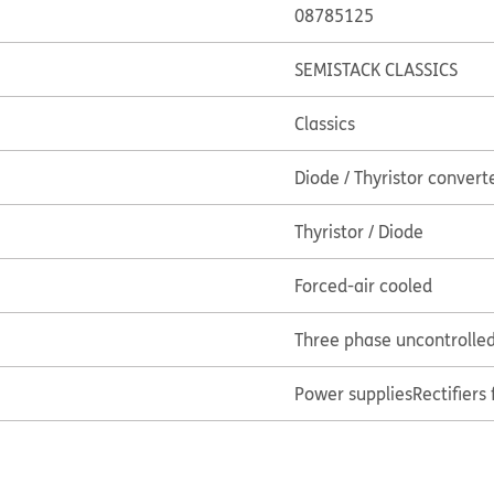
08785125
SEMISTACK CLASSICS
Classics
Diode / Thyristor convert
Thyristor / Diode
Forced-air cooled
Three phase uncontrolled 
Power supplies
Rectifiers