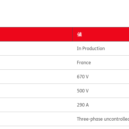
値
In Production
France
670 V
500 V
290 A
Three-phase uncontrolled 