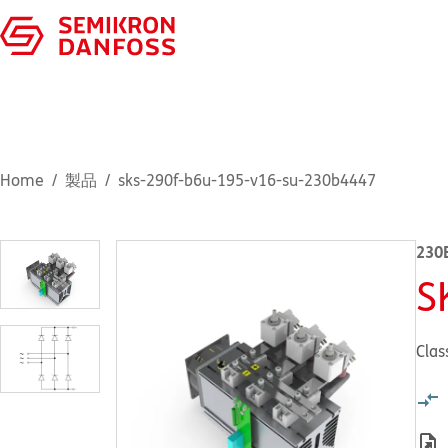
Home
製品
sks-290f-b6u-195-v16-su-230b4447
230
S
Clas