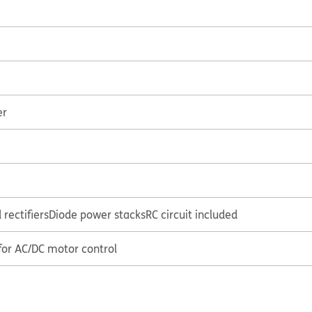
er
rectifiers
Diode power stacks
RC circuit included
 for AC/DC motor control