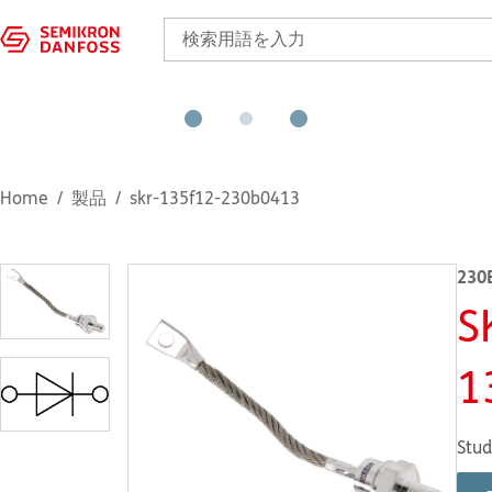
Home
製品
skr-135f12-230b0413
230
S
1
Stud