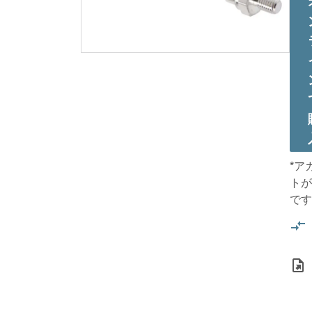
*ア
トが
です