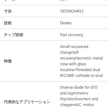
寸法
165SW24M12
技術
Diodes
チップ技術
Fast recovery
Small recovered
charge
Soft
recovery
Hermetic metal
特徴
case with glass
insulator
Threaded stud
M12
SKR: cathode to stud
Inverse diode for GTO
and asymmetric
thyristor
Inverters and
代表的なアプリケーション
choppers
A.C. motor