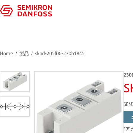
Home
製品
sknd-205f06-230b1845
230
S
SEM
*ア