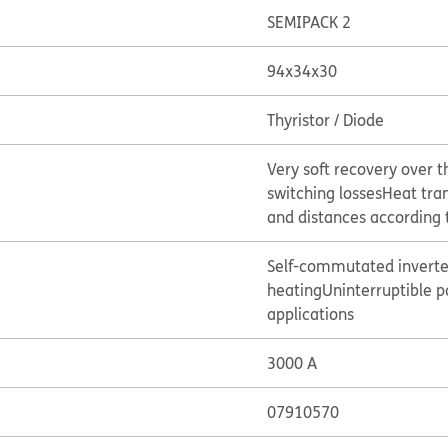
SEMIPACK 2
94x34x30
Thyristor / Diode
Very soft recovery over 
switching losses
Heat tra
and distances according 
Self-commutated inverte
heating
Uninterruptible p
applications
3000 A
07910570