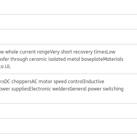
the whole current range
Very short recovery times
Low
nsfer through ceramic isolated metal baseplate
Materials
to UL
rs
DC choppers
AC motor speed control
Inductive
ower supplies
Electronic welders
General power switching