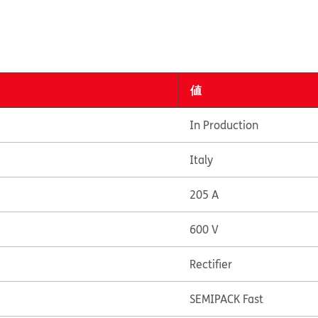
値
In Production
Italy
205 A
600 V
Rectifier
SEMIPACK Fast