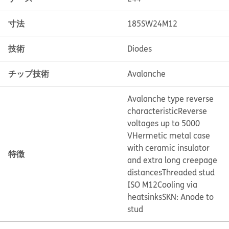
寸法
185SW24M12
技術
Diodes
チップ技術
Avalanche
Avalanche type reverse
characteristic
Reverse
voltages up to 5000
V
Hermetic metal case
with ceramic insulator
特徴
and extra long creepage
distances
Threaded stud
ISO M12
Cooling via
heatsinks
SKN: Anode to
stud