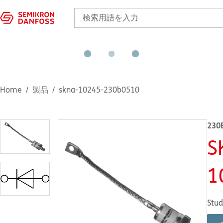
Home
製品
skna-10245-230b0510
230
S
1
Stud