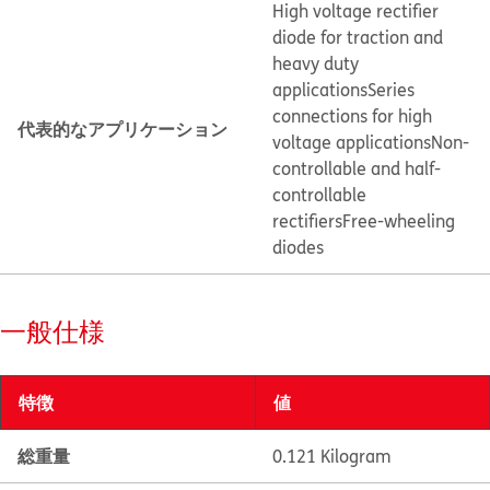
High voltage rectifier
diode for traction and
heavy duty
applications
Series
connections for high
代表的なアプリケーション
voltage applications
Non-
controllable and half-
controllable
rectifiers
Free-wheeling
diodes
一般仕様
特徴
値
総重量
0.121 Kilogram