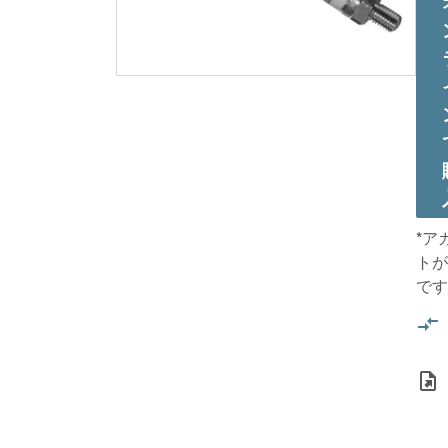
*ア
トが
です