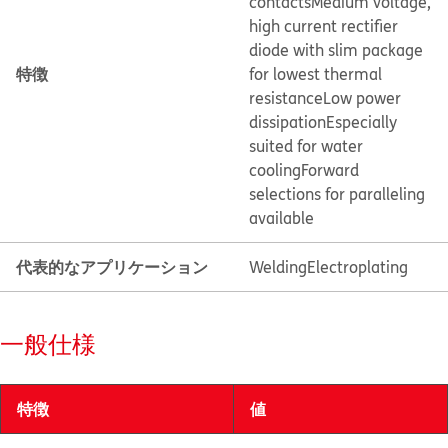
contacts
Medium voltage,
high current rectifier
diode with slim package
特徴
for lowest thermal
resistance
Low power
dissipation
Especially
suited for water
cooling
Forward
selections for paralleling
available
代表的なアプリケーション
Welding
Electroplating
一般仕様
特徴
値