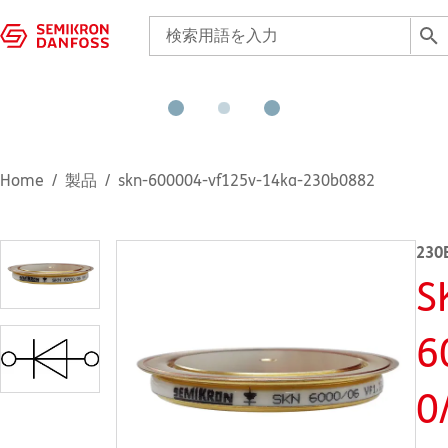
Home
製品
skn-600004-vf125v-14ka-230b0882
230
S
6
0