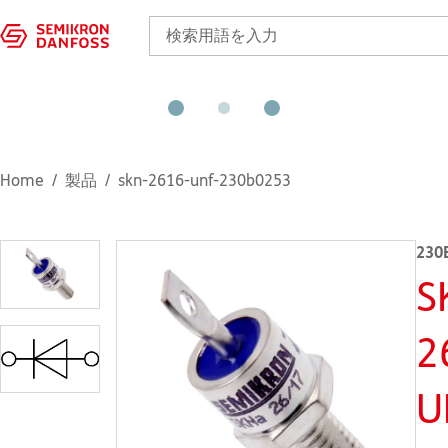
Home
製品
skn-2616-unf-230b0253
230
S
2
U