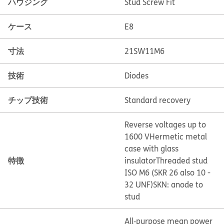
ハウジング
Stud Screw Fit
ケース
E8
寸法
21SW11M6
技術
Diodes
チップ技術
Standard recovery
Reverse voltages up to
1600 V
Hermetic metal
case with glass
特徴
insulator
Threaded stud
ISO M6 (SKR 26 also 10 -
32 UNF)
SKN: anode to
stud
All‐purpose mean power