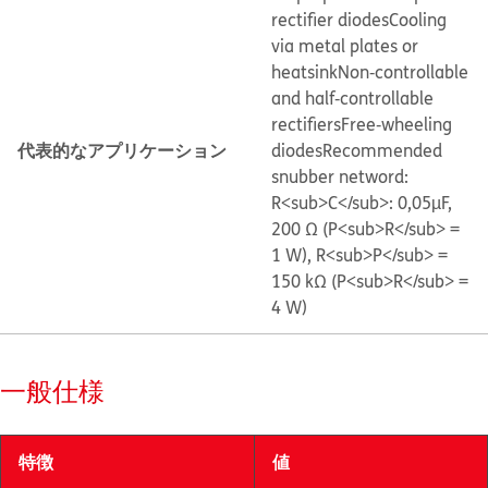
rectifier diodes
Cooling
via metal plates or
heatsink
Non‐controllable
and half‐controllable
rectifiers
Free‐wheeling
代表的なアプリケーション
diodes
Recommended
snubber netword:
R<sub>C</sub>: 0,05µF,
200 Ω (P<sub>R</sub> =
1 W), R<sub>P</sub> =
150 kΩ (P<sub>R</sub> =
4 W)
一般仕様
特徴
値