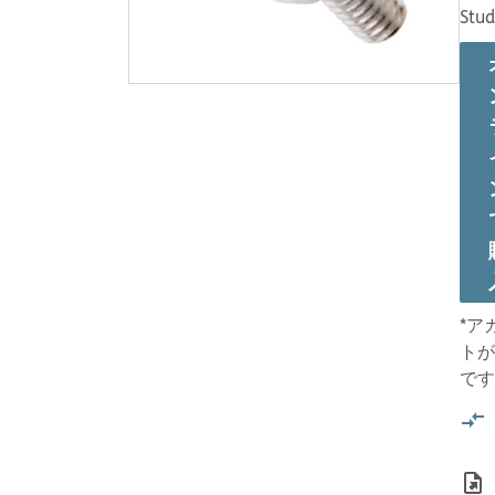
Stud
*ア
トが
です