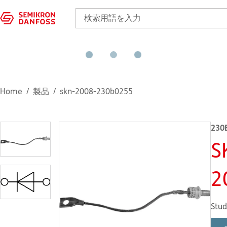
Home
製品
skn-2008-230b0255
230
S
2
Stud