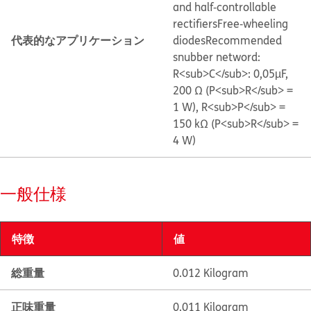
and half‐controllable
rectifiers
Free‐wheeling
代表的なアプリケーション
diodes
Recommended
snubber netword:
R<sub>C</sub>: 0,05µF,
200 Ω (P<sub>R</sub> =
1 W), R<sub>P</sub> =
150 kΩ (P<sub>R</sub> =
4 W)
一般仕様
特徴
値
総重量
0.012 Kilogram
正味重量
0.011 Kilogram