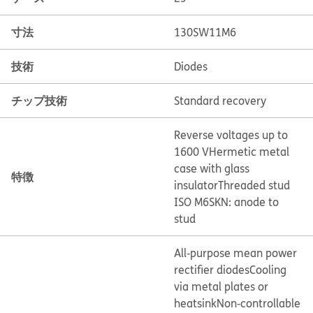
寸法
130SW11M6
技術
Diodes
チップ技術
Standard recovery
Reverse voltages up to
1600 V
Hermetic metal
case with glass
特徴
insulator
Threaded stud
ISO M6
SKN: anode to
stud
All‐purpose mean power
rectifier diodes
Cooling
via metal plates or
heatsink
Non‐controllable