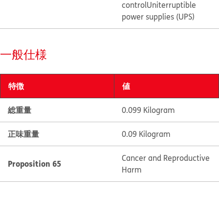
control
Uniterruptible
power supplies (UPS)
一般仕様
特徴
値
総重量
0.099 Kilogram
正味重量
0.09 Kilogram
Cancer and Reproductive
Proposition 65
Harm