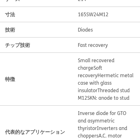
寸法
165SW24M12
技術
Diodes
チップ技術
Fast recovery
Small recovered
charge
Soft
recovery
Hermetic metal
特徴
case with glass
insulator
Threaded stud
M12
SKN: anode to stud
Inverse diode for GTO
and asymmetric
thyristor
Inverters and
代表的なアプリケーション
choppers
A.C. motor