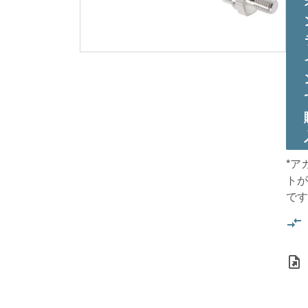
*ア
トが
です