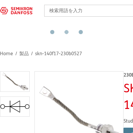
Home
製品
skn-140f17-230b0527
230
S
1
Stud