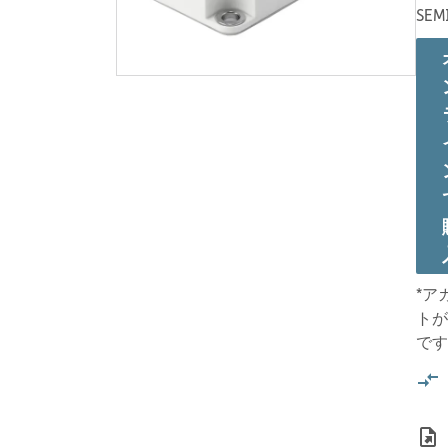
SEM
*ア
トが
です