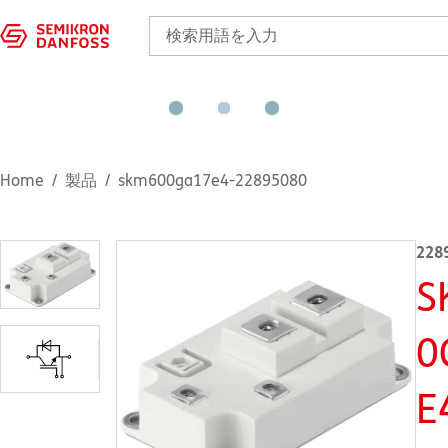
Home
製品
skm600ga17e4-22895080
228
S
0
E