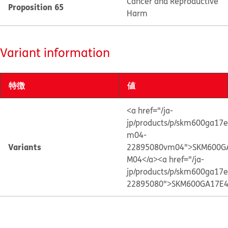
Cancer and Reproductive
Proposition 65
Harm
Variant information
特徴
値
<a href="/ja-
jp/products/p/skm600ga17e
m04-
Variants
22895080vm04">SKM600G
M04</a>
<a href="/ja-
jp/products/p/skm600ga17e
22895080">SKM600GA17E4