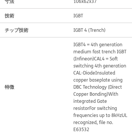
寸法
106x62x37
技術
IGBT
チップ技術
IGBT 4 (Trench)
IGBT4 = 4th generation
medium fast trench IGBT
(Infineon)
CAL4 = Soft
switching 4th generation
CAL-Diode
Insulated
copper baseplate using
特徴
DBC Technology (Direct
Copper Bonding)
With
integrated Gate
resistor
For switching
frequencies up to 8kHz
UL
recognized, file no.
E63532