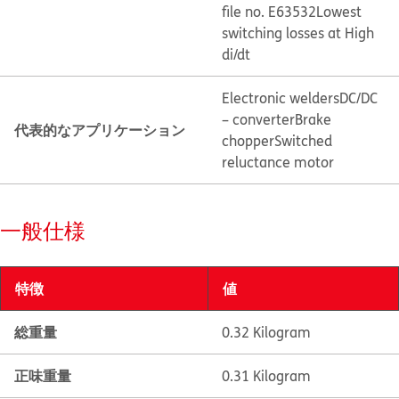
file no. E63532
Lowest
switching losses at High
di/dt
Electronic welders
DC/DC
– converter
Brake
代表的なアプリケーション
chopper
Switched
reluctance motor
一般仕様
特徴
値
総重量
0.32 Kilogram
正味重量
0.31 Kilogram