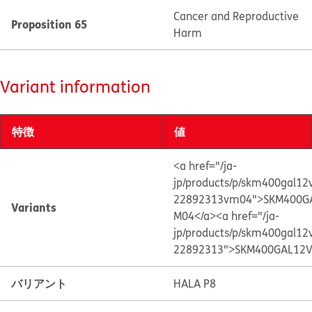
Cancer and Reproductive
Proposition 65
Harm
Variant information
特徴
値
<a href="/ja-
jp/products/p/skm400gal1
22892313vm04">SKM400G
Variants
M04</a>
<a href="/ja-
jp/products/p/skm400gal12
22892313">SKM400GAL12V
バリアント
HALA P8