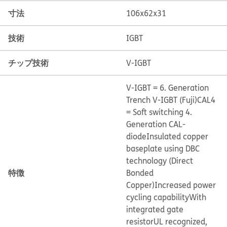
寸法
106x62x31
技術
IGBT
チップ技術
V-IGBT
V-IGBT = 6. Generation
Trench V-IGBT (Fuji)
CAL4
= Soft switching 4.
Generation CAL-
diode
Insulated copper
baseplate using DBC
technology (Direct
特徴
Bonded
Copper)
Increased power
cycling capability
With
integrated gate
resistor
UL recognized,