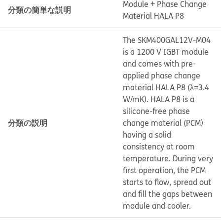
Module + Phase Change
分類の簡単な説明
Material HALA P8
The SKM400GAL12V-M04
is a 1200 V IGBT module
and comes with pre-
applied phase change
material HALA P8 (λ=3.4
W/mK). HALA P8 is a
silicone-free phase
分類の説明
change material (PCM)
having a solid
consistency at room
temperature. During very
first operation, the PCM
starts to flow, spread out
and fill the gaps between
module and cooler.