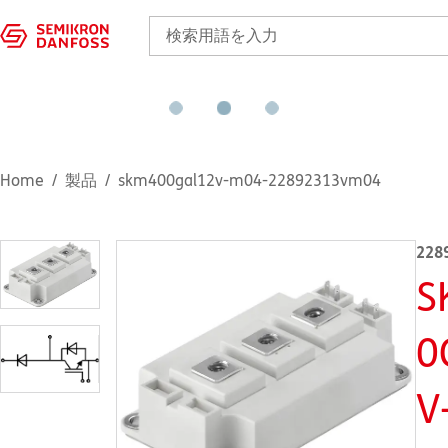
Home
製品
skm400gal12v-m04-22892313vm04
228
S
0
V