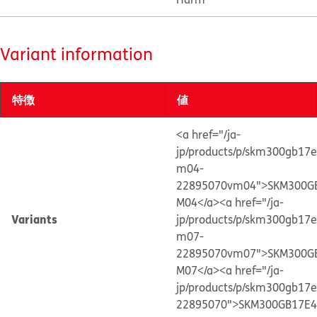
Variant information
特徴
値
<a href="/ja-
jp/products/p/skm300gb17e
m04-
22895070vm04">SKM300G
M04</a>
<a href="/ja-
Variants
jp/products/p/skm300gb17e
m07-
22895070vm07">SKM300G
M07</a>
<a href="/ja-
jp/products/p/skm300gb17e
22895070">SKM300GB17E4