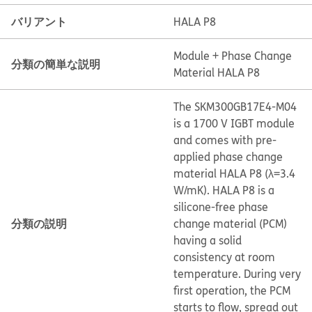
バリアント
HALA P8
Module + Phase Change
分類の簡単な説明
Material HALA P8
The SKM300GB17E4-M04
is a 1700 V IGBT module
and comes with pre-
applied phase change
material HALA P8 (λ=3.4
W/mK). HALA P8 is a
silicone-free phase
分類の説明
change material (PCM)
having a solid
consistency at room
temperature. During very
first operation, the PCM
starts to flow, spread out