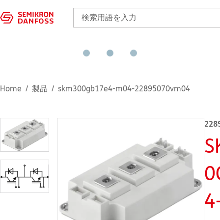
Home
製品
skm300gb17e4-m04-22895070vm04
228
S
0
4