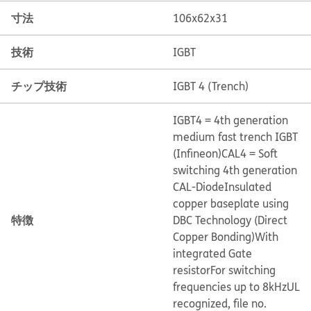
寸法
106x62x31
技術
IGBT
チップ技術
IGBT 4 (Trench)
IGBT4 = 4th generation
medium fast trench IGBT
(Infineon)
CAL4 = Soft
switching 4th generation
CAL-Diode
Insulated
copper baseplate using
特徴
DBC Technology (Direct
Copper Bonding)
With
integrated Gate
resistor
For switching
frequencies up to 8kHz
UL
recognized, file no.