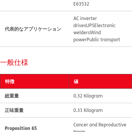
E63532
AC inverter
drives
UPS
Electronic
代表的なアプリケーション
welders
Wind
power
Public transport
一般仕様
特徴
値
総重量
0.32 Kilogram
正味重量
0.31 Kilogram
Cancer and Reproductive
Proposition 65
Harm