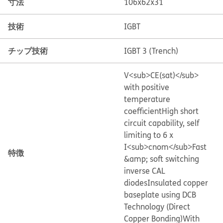
寸法
106x62x31
技術
IGBT
チップ技術
IGBT 3 (Trench)
V<sub>CE(sat)</sub>
with positive
temperature
coefficient
High short
circuit capability, self
limiting to 6 x
I<sub>cnom</sub>
Fast
特徴
&amp; soft switching
inverse CAL
diodes
Insulated copper
baseplate using DCB
Technology (Direct
Copper Bonding)
With