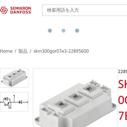
Home
製品
skm300gar07e3-22895600
228
S
0
7