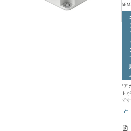
SEM
*ア
トが
です