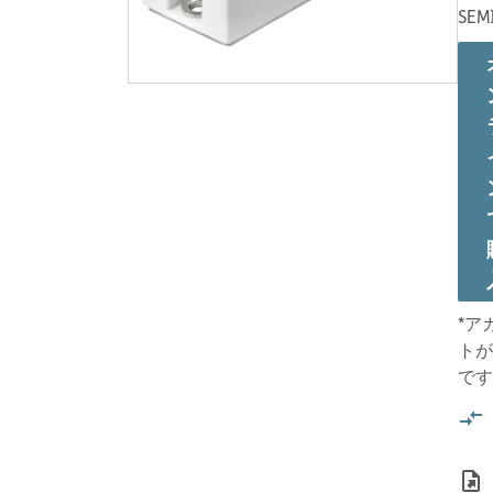
SEM
*ア
トが
です