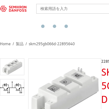
Home
製品
skm295gb066d-22895640
228
S
5
D