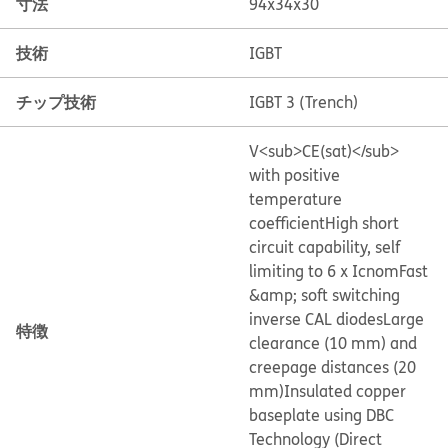
寸法
94x34x30
技術
IGBT
チップ技術
IGBT 3 (Trench)
V<sub>CE(sat)</sub>
with positive
temperature
coefficient
High short
circuit capability, self
limiting to 6 x Icnom
Fast
&amp; soft switching
inverse CAL diodes
Large
特徴
clearance (10 mm) and
creepage distances (20
mm)
Insulated copper
baseplate using DBC
Technology (Direct