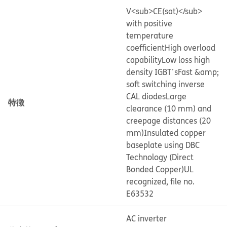
V<sub>CE(sat)</sub>
with positive
temperature
coefficient
High overload
capability
Low loss high
density IGBT´s
Fast &amp;
soft switching inverse
CAL diodes
Large
特徴
clearance (10 mm) and
creepage distances (20
mm)
Insulated copper
baseplate using DBC
Technology (Direct
Bonded Copper)
UL
recognized, file no.
E63532
AC inverter