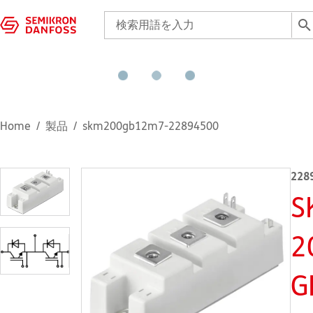
Home
製品
skm200gb12m7-22894500
228
S
2
G