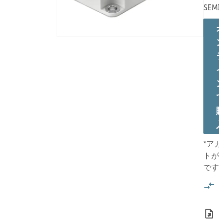
SEM
*ア
トが
です