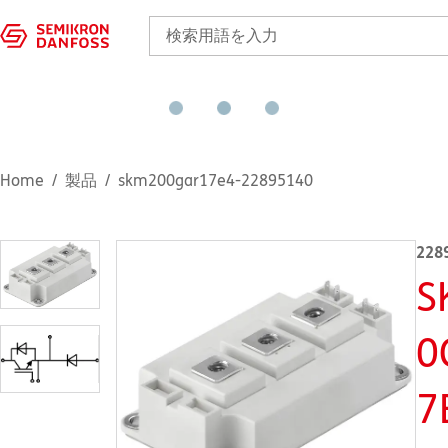
Home
製品
skm200gar17e4-22895140
228
S
0
7