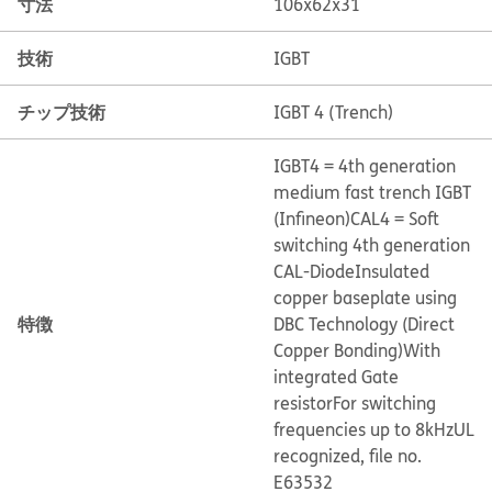
寸法
106x62x31
技術
IGBT
チップ技術
IGBT 4 (Trench)
IGBT4 = 4th generation
medium fast trench IGBT
(Infineon)
CAL4 = Soft
switching 4th generation
CAL-Diode
Insulated
copper baseplate using
特徴
DBC Technology (Direct
Copper Bonding)
With
integrated Gate
resistor
For switching
frequencies up to 8kHz
UL
recognized, file no.
E63532