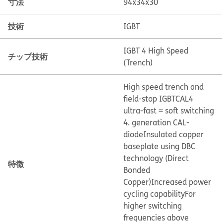
寸法
94x34x30
技術
IGBT
IGBT 4 High Speed
チップ技術
(Trench)
High speed trench and
field-stop IGBT
CAL4
ultra-fast = soft switching
4. generation CAL-
diode
Insulated copper
baseplate using DBC
technology (Direct
特徴
Bonded
Copper)
Increased power
cycling capability
For
higher switching
frequencies above