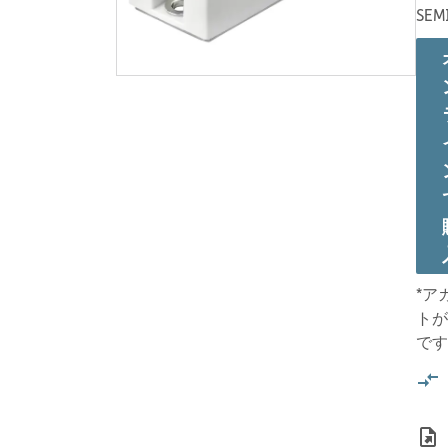
SEM
*ア
トが
です