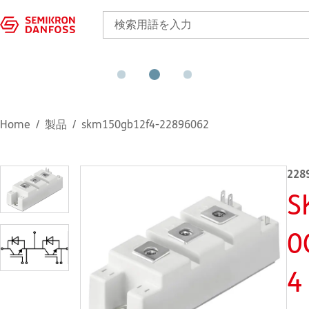
Home
製品
skm150gb12f4-22896062
228
S
0
4