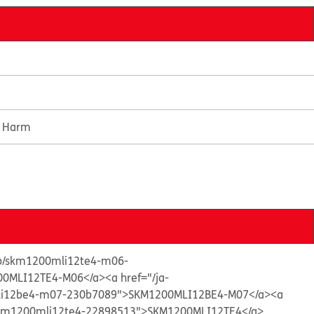
e Harm
s/p/skm1200mli12te4-m06-
0MLI12TE4-M06</a>
<a href="/ja-
mli12be4-m07-230b7089">SKM1200MLI12BE4-M07</a>
<a
p/skm1200mli12te4-22898513">SKM1200MLI12TE4</a>