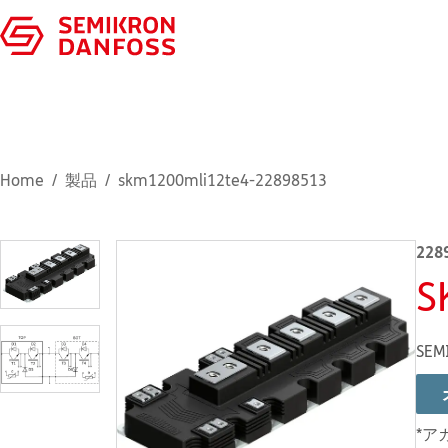
Home
製品
skm1200mli12te4-22898513
228
S
SEM
*ア