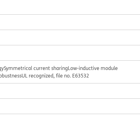
gy
Symmetrical current sharing
Low-inductive module
obustness
UL recognized, file no. E63532