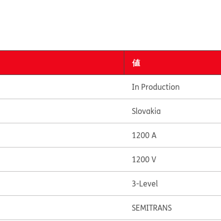
値
In Production
Slovakia
1200 A
1200 V
3-Level
SEMITRANS