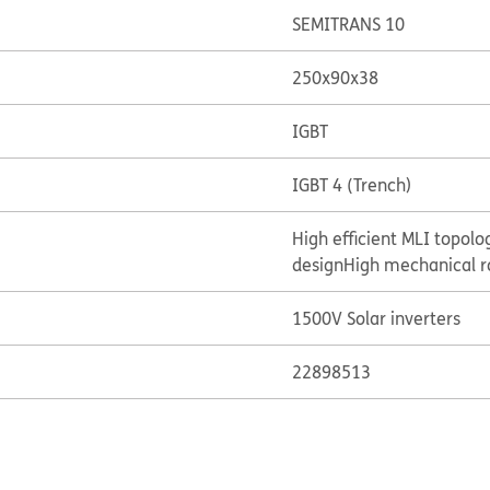
SEMITRANS 10
250x90x38
IGBT
IGBT 4 (Trench)
High efficient MLI topolo
design
High mechanical r
1500V Solar inverters
22898513