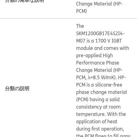
Change Material (HP-
PCM)
The
SKM1200GB17E4S2I4-
M07 is a 1700 V IGBT
module and comes with
pre-applied High
Performance Phase
Change Material (HP-
PCM, λ=8.5 W/mK). HP-
PCM is a silicone-free
分類の説明
phase change material
(PCM) having a solid
consistency at room
temperature. With the
application of heat
during first operation,
the PCM flows to fill gaps