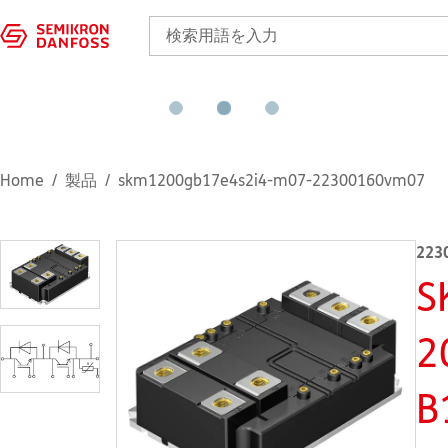
Home
製品
skm1200gb17e4s2i4-m07-22300160vm07
223
S
2
B