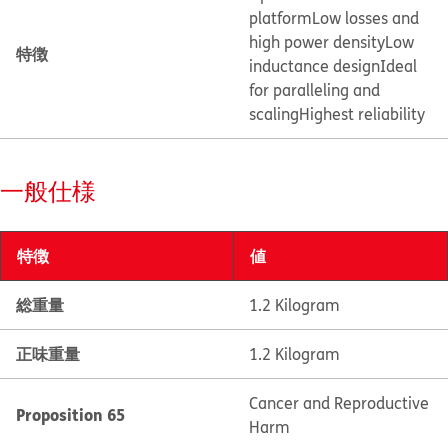
platform
Low losses and
high power density
Low
特徴
inductance design
Ideal
for paralleling and
scaling
Highest reliability
一般仕様
特徴
値
総重量
1.2 Kilogram
正味重量
1.2 Kilogram
Cancer and Reproductive
Proposition 65
Harm