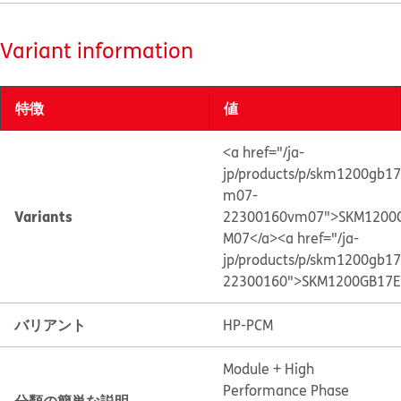
Variant information
特徴
値
<a href="/ja-
jp/products/p/skm1200gb17
m07-
Variants
22300160vm07">SKM1200G
M07</a>
<a href="/ja-
jp/products/p/skm1200gb17
22300160">SKM1200GB17E
バリアント
HP-PCM
Module + High
Performance Phase
分類の簡単な説明