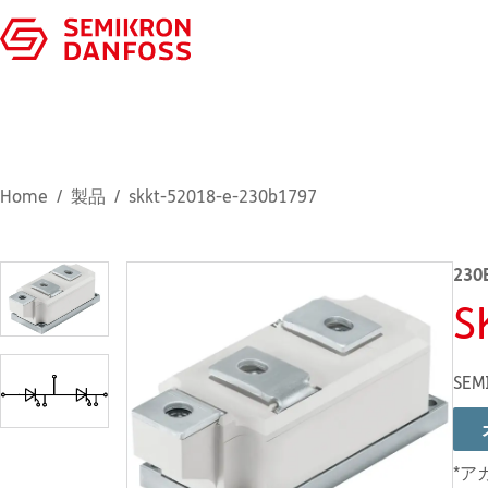
Home
製品
skkt-52018-e-230b1797
230
S
SEM
*ア