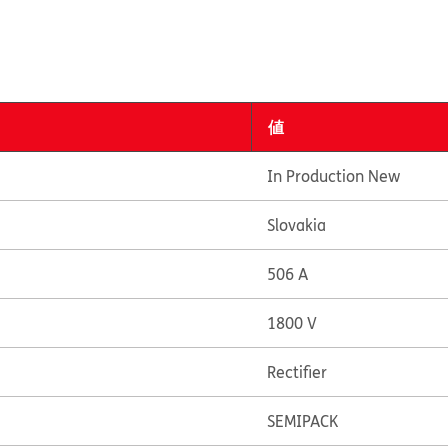
値
In Production New
Slovakia
506 A
1800 V
Rectifier
SEMIPACK