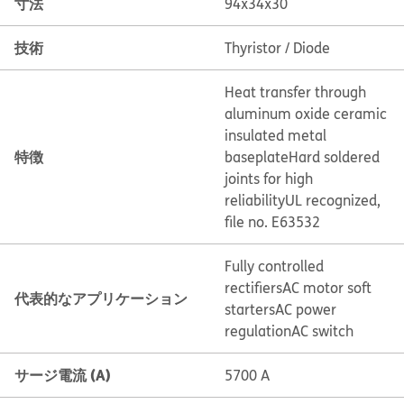
寸法
94x34x30
技術
Thyristor / Diode
Heat transfer through
aluminum oxide ceramic
insulated metal
特徴
baseplate
Hard soldered
joints for high
reliability
UL recognized,
file no. E63532
Fully controlled
rectifiers
AC motor soft
代表的なアプリケーション
starters
AC power
regulation
AC switch
サージ電流 (A)
5700 A