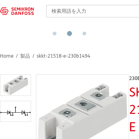
Home
製品
skkt-21518-e-230b1494
230
S
2
E