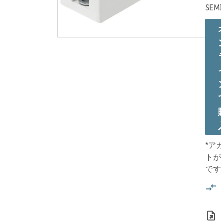
SEM
*ア
トが
です