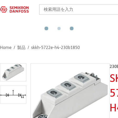
Home
製品
skkh-5722e-h4-230b1850
230
S
5
H