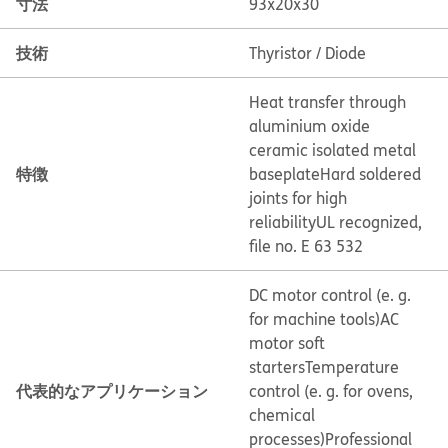
寸法
93x20x30
技術
Thyristor / Diode
Heat transfer through
aluminium oxide
ceramic isolated metal
特徴
baseplate
Hard soldered
joints for high
reliability
UL recognized,
file no. E 63 532
DC motor control (e. g.
for machine tools)
AC
motor soft
starters
Temperature
代表的なアプリケーション
control (e. g. for ovens,
chemical
processes)
Professional