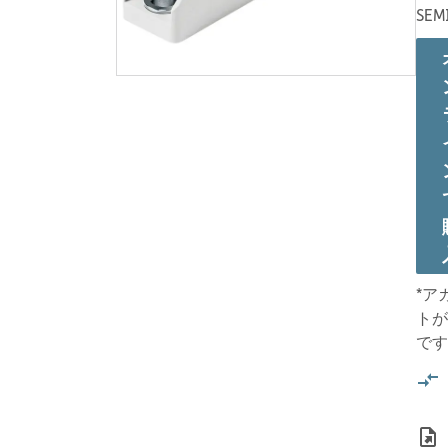
SEM
*ア
トが
です