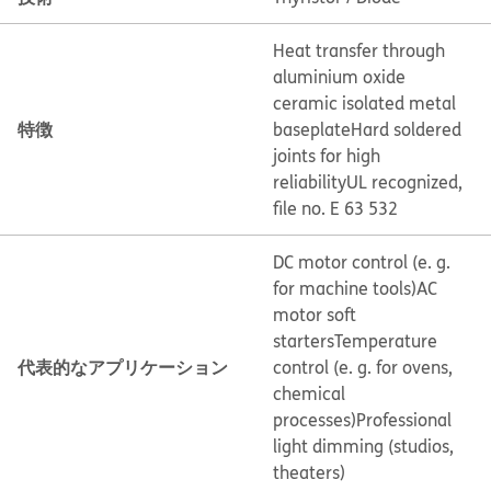
Heat transfer through
aluminium oxide
ceramic isolated metal
特徴
baseplate
Hard soldered
joints for high
reliability
UL recognized,
file no. E 63 532
DC motor control (e. g.
for machine tools)
AC
motor soft
starters
Temperature
代表的なアプリケーション
control (e. g. for ovens,
chemical
processes)
Professional
light dimming (studios,
theaters)