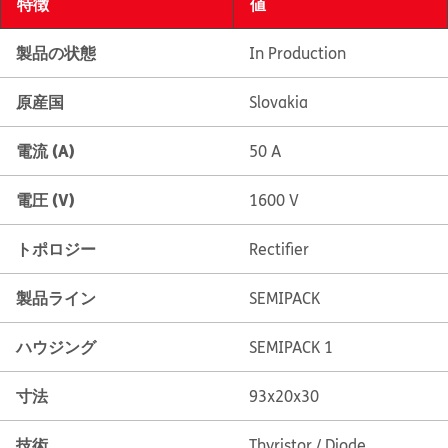
特徴
値
製品の状態
In Production
原産国
Slovakia
電流 (A)
50 A
電圧 (V)
1600 V
トポロジー
Rectifier
製品ライン
SEMIPACK
ハウジング
SEMIPACK 1
寸法
93x20x30
技術
Thyristor / Diode