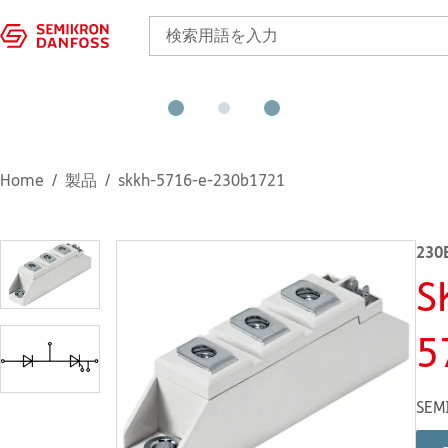
Home
製品
skkh-5716-e-230b1721
230
S
5
SEM