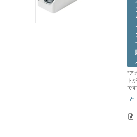
*ア
トが
です