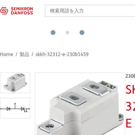
Home
製品
skkh-32312-e-230b1459
230
S
3
E