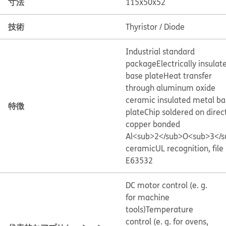
寸法
115x50x52
技術
Thyristor / Diode
Industrial standard
package
Electrically insulat
base plate
Heat transfer
through aluminum oxide
ceramic insulated metal ba
特徴
plate
Chip soldered on direc
copper bonded
Al<sub>2</sub>O<sub>3</s
ceramic
UL recognition, file
E63532
DC motor control (e. g.
for machine
tools)
Temperature
control (e. g. for ovens,