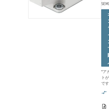
SEM
*ア
トが
です