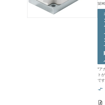
SEM
*ア
トが
です