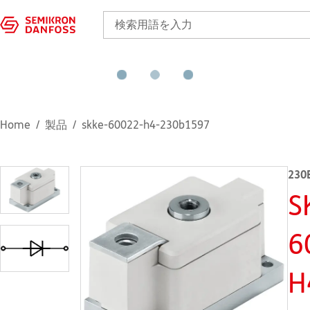
Home
製品
skke-60022-h4-230b1597
230
S
6
H