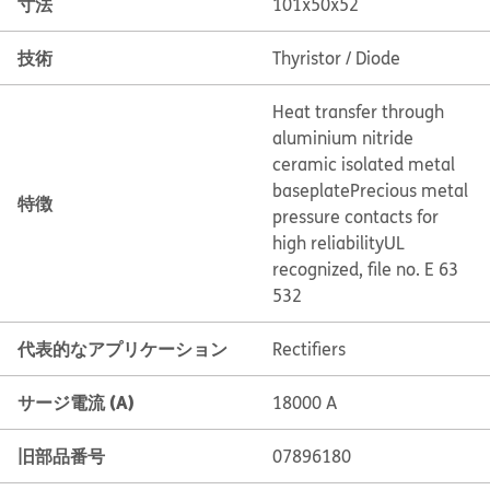
寸法
101x50x52
技術
Thyristor / Diode
Heat transfer through
aluminium nitride
ceramic isolated metal
baseplate
Precious metal
特徴
pressure contacts for
high reliability
UL
recognized, file no. E 63
532
代表的なアプリケーション
Rectifiers
サージ電流 (A)
18000 A
旧部品番号
07896180