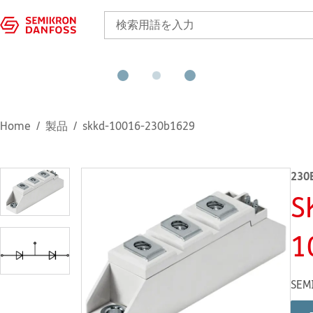
Home
製品
skkd-10016-230b1629
230
S
1
SEM