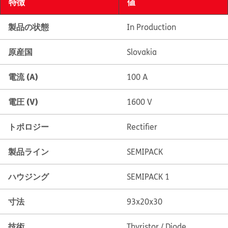
特徴
値
製品の状態
In Production
原産国
Slovakia
電流 (A)
100 A
電圧 (V)
1600 V
トポロジー
Rectifier
製品ライン
SEMIPACK
ハウジング
SEMIPACK 1
寸法
93x20x30
技術
Thyristor / Diode