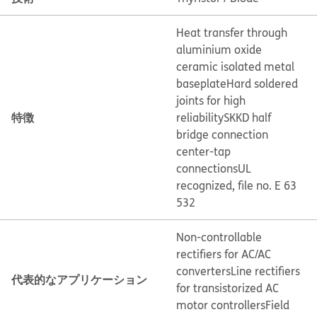
Heat transfer through
aluminium oxide
ceramic isolated metal
baseplate
Hard soldered
joints for high
特徴
reliability
SKKD half
bridge connection
center-tap
connections
UL
recognized, file no. E 63
532
Non-controllable
rectifiers for AC/AC
converters
Line rectifiers
代表的なアプリケーション
for transistorized AC
motor controllers
Field