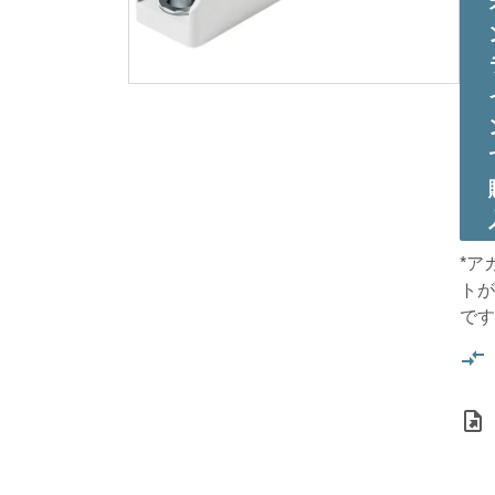
*ア
トが
です