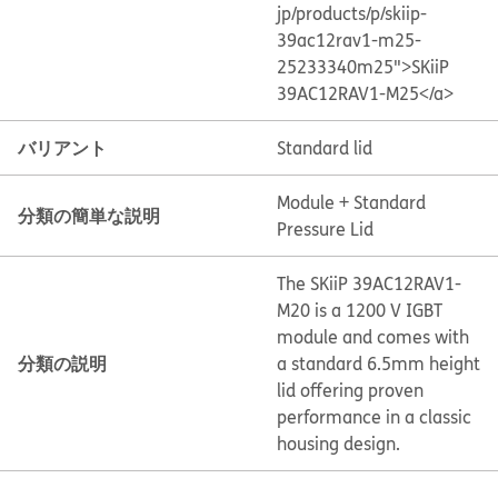
jp/products/p/skiip-
39ac12rav1-m25-
25233340m25">SKiiP
39AC12RAV1-M25</a>
バリアント
Standard lid
Module + Standard
分類の簡単な説明
Pressure Lid
The SKiiP 39AC12RAV1-
M20 is a 1200 V IGBT
module and comes with
分類の説明
a standard 6.5mm height
lid offering proven
performance in a classic
housing design.