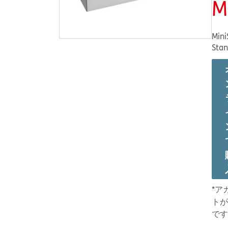
M
MiniS
Stan
*ア
トが
です