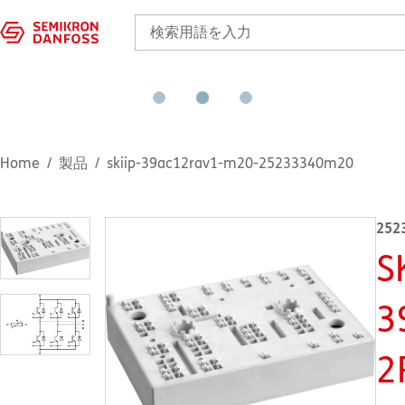
Home
製品
skiip-39ac12rav1-m20-25233340m20
252
S
3
2