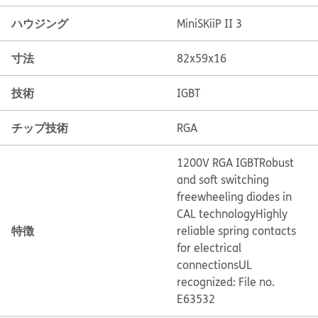
ハウジング
MiniSKiiP II 3
寸法
82x59x16
技術
IGBT
チップ技術
RGA
1200V RGA IGBT
Robust
and soft switching
freewheeling diodes in
CAL technology
Highly
特徴
reliable spring contacts
for electrical
connections
UL
recognized: File no.
E63532