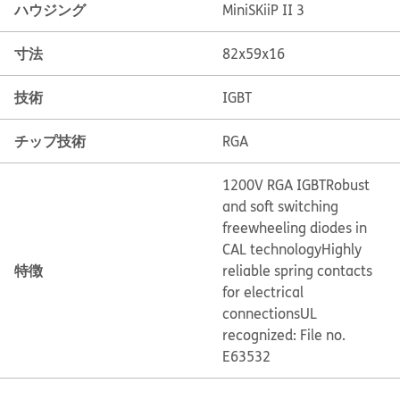
ハウジング
MiniSKiiP II 3
寸法
82x59x16
技術
IGBT
チップ技術
RGA
1200V RGA IGBT
Robust
and soft switching
freewheeling diodes in
CAL technology
Highly
特徴
reliable spring contacts
for electrical
connections
UL
recognized: File no.
E63532