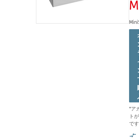
M
Mini
*ア
トが
です