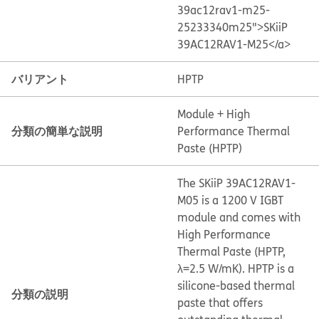
39ac12rav1-m25-
25233340m25">SKiiP
39AC12RAV1-M25</a>
バリアント
HPTP
Module + High
分類の簡単な説明
Performance Thermal
Paste (HPTP)
The SKiiP 39AC12RAV1-
M05 is a 1200 V IGBT
module and comes with
High Performance
Thermal Paste (HPTP,
λ=2.5 W/mK). HPTP is a
silicone-based thermal
分類の説明
paste that offers