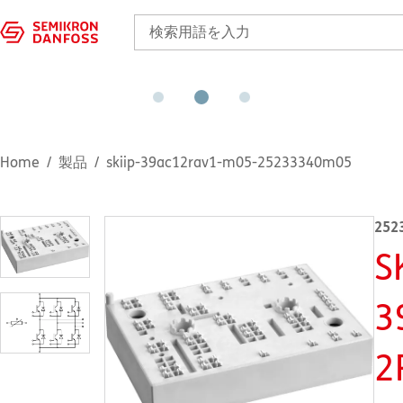
Home
製品
skiip-39ac12rav1-m05-25233340m05
252
S
3
2