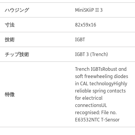
ハウジング
MiniSKiiP II 3
寸法
82x59x16
技術
IGBT
チップ技術
IGBT 3 (Trench)
Trench IGBTs
Robust and
soft freewheeling diodes
in CAL technology
Highly
reliable spring contacts
特徴
for electrical
connections
UL
recognised: File no.
E63532
NTC T-Sensor