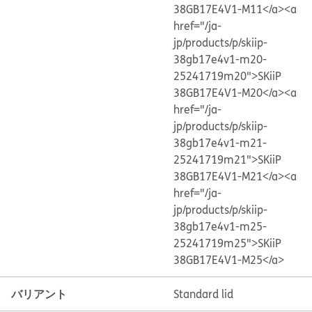
38GB17E4V1-M11</a>
<a
href="/ja-
jp/products/p/skiip-
38gb17e4v1-m20-
25241719m20">SKiiP
38GB17E4V1-M20</a>
<a
href="/ja-
jp/products/p/skiip-
38gb17e4v1-m21-
25241719m21">SKiiP
38GB17E4V1-M21</a>
<a
href="/ja-
jp/products/p/skiip-
38gb17e4v1-m25-
25241719m25">SKiiP
38GB17E4V1-M25</a>
バリアント
Standard lid