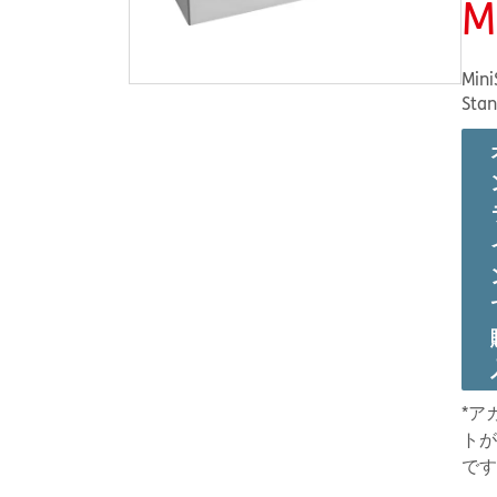
M
MiniS
Stan
*ア
トが
です