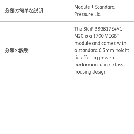
Module + Standard
分類の簡単な説明
Pressure Lid
The SKiiP 38GB17E4V1-
M20 is a 1700 V IGBT
module and comes with
分類の説明
a standard 6.5mm height
lid offering proven
performance in a classic
housing design.