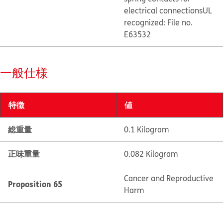
electrical connections
UL
recognized: File no.
E63532
一般仕様
特徴
値
総重量
0.1 Kilogram
正味重量
0.082 Kilogram
Cancer and Reproductive
Proposition 65
Harm