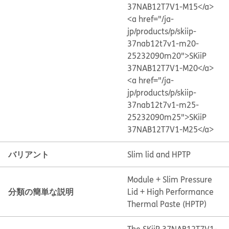
37NAB12T7V1-M15</a>
<a href="/ja-
jp/products/p/skiip-
37nab12t7v1-m20-
25232090m20">SKiiP
37NAB12T7V1-M20</a>
<a href="/ja-
jp/products/p/skiip-
37nab12t7v1-m25-
25232090m25">SKiiP
37NAB12T7V1-M25</a>
バリアント
Slim lid and HPTP
Module + Slim Pressure
分類の簡単な説明
Lid + High Performance
Thermal Paste (HPTP)