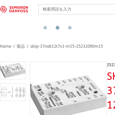
Home
製品
skiip-37nab12t7v1-m15-25232090m15
252
S
3
1