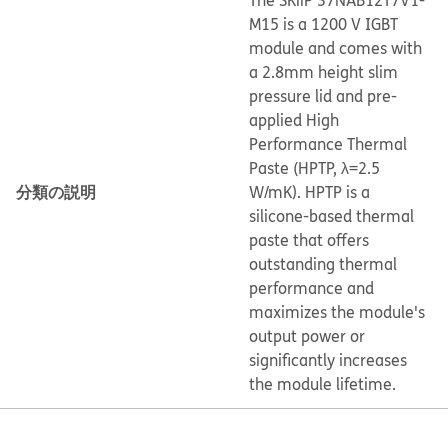
The SKiiP 37NAB12T7V1-
M15 is a 1200 V IGBT
module and comes with
a 2.8mm height slim
pressure lid and pre-
applied High
Performance Thermal
Paste (HPTP, λ=2.5
分類の説明
W/mK). HPTP is a
silicone-based thermal
paste that offers
outstanding thermal
performance and
maximizes the module's
output power or
significantly increases
the module lifetime.