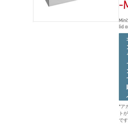
-
Mini
lid 
*ア
トが
です