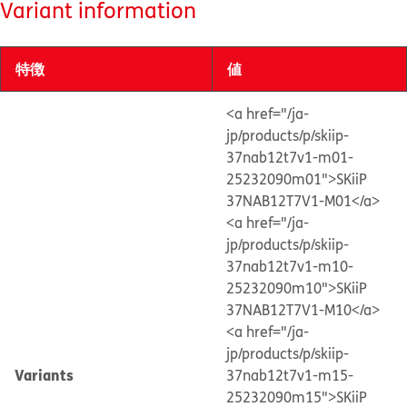
Variant information
特徴
値
<a href="/ja-
jp/products/p/skiip-
37nab12t7v1-m01-
25232090m01">SKiiP
37NAB12T7V1-M01</a>
<a href="/ja-
jp/products/p/skiip-
37nab12t7v1-m10-
25232090m10">SKiiP
37NAB12T7V1-M10</a>
<a href="/ja-
jp/products/p/skiip-
Variants
37nab12t7v1-m15-
25232090m15">SKiiP