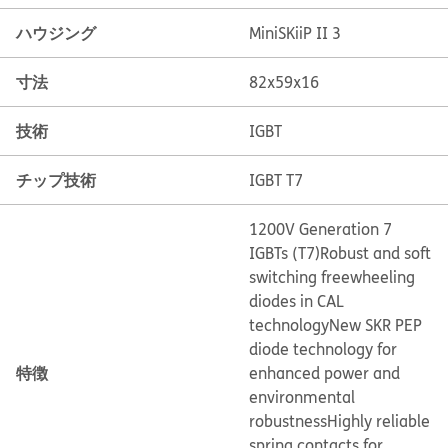
ハウジング
MiniSKiiP II 3
寸法
82x59x16
技術
IGBT
チップ技術
IGBT T7
1200V Generation 7
IGBTs (T7)
Robust and soft
switching freewheeling
diodes in CAL
technology
New SKR PEP
diode technology for
特徴
enhanced power and
environmental
robustness
Highly reliable
spring contacts for