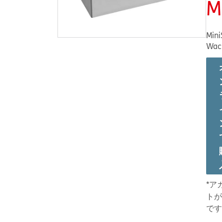
M
MiniS
Wac
*ア
トが
です