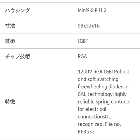
ハウジング
MiniSKiiP II 2
寸法
59x52x16
技術
IGBT
チップ技術
RGA
1200V RGA IGBT
Robust
and soft switching
freewheeling diodes in
CAL technology
Highly
特徴
reliable spring contacts
for electrical
connections
UL
recognized: File no.
E63532