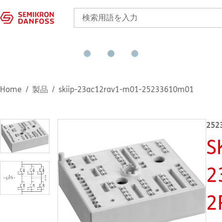
Home
製品
skiip-23ac12rav1-m01-25233610m01
252
S
2
2