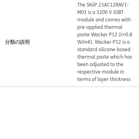
The SKiiP 23AC12RAV1-
M01 is a 1200 V IGBT
module and comes with
pre-applied thermal
paste Wacker P12 (λ=0.8
分類の説明
W/mK). Wacker P12 is a
standard silicone-based
thermal paste which has
been adjusted to the
respective module in
terms of layer thickness