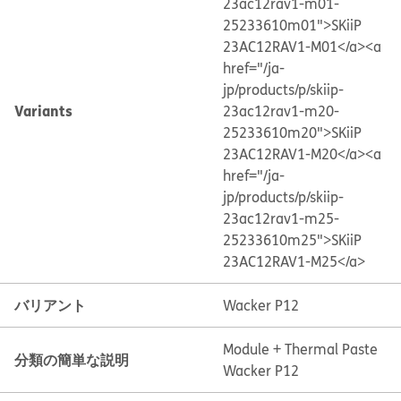
23ac12rav1-m01-
25233610m01">SKiiP
23AC12RAV1-M01</a>
<a
href="/ja-
jp/products/p/skiip-
Variants
23ac12rav1-m20-
25233610m20">SKiiP
23AC12RAV1-M20</a>
<a
href="/ja-
jp/products/p/skiip-
23ac12rav1-m25-
25233610m25">SKiiP
23AC12RAV1-M25</a>
バリアント
Wacker P12
Module + Thermal Paste
分類の簡単な説明
Wacker P12