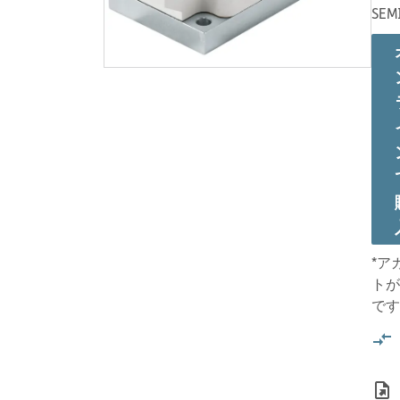
SEM
*ア
トが
です