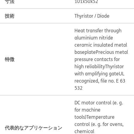
寸法
101x50x52
技術
Thyristor / Diode
Heat transfer through
aluminium nitride
ceramic insulated metal
baseplate
Precious metal
特徴
pressure contacts for
high reliability
Thyristor
with amplifying gate
UL
recognized, file no. E 63
532
DC motor control (e. g.
for machine
tools)
Temperature
control (e. g. for ovens,
代表的なアプリケーション
chemical