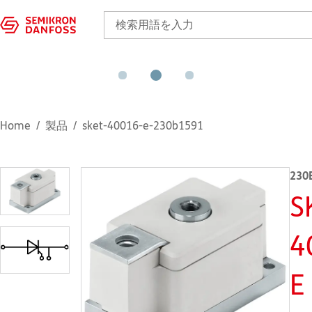
Home
製品
sket-40016-e-230b1591
230
S
4
E