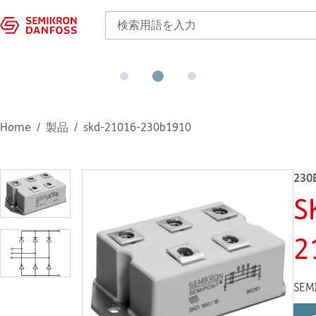
Home
製品
skd-21016-230b1910
230
S
2
SEM