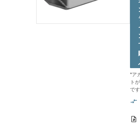
*ア
トが
です