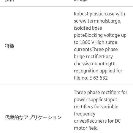
Robust plastic case with
screw terminals
Large,
isolated base
plate
Blocking voltage up
to 1800 V
High surge
特徴
currents
Three phase
brige rectifier
Easy
chassis mounting
UL
recognition applied for
file no. E 63 532
Three phase rectifiers for
power supplies
Input
rectifiers for variable
frequency
代表的なアプリケーション
drives
Rectifiers for DC
motor field