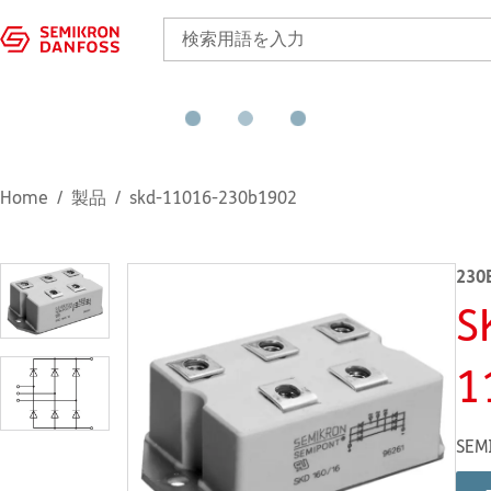
Home
製品
skd-11016-230b1902
230
S
1
SEM