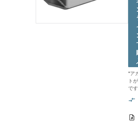
*ア
トが
です