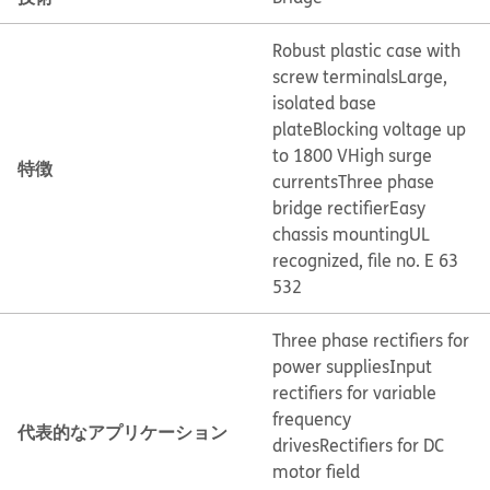
Robust plastic case with
screw terminals
Large,
isolated base
plate
Blocking voltage up
to 1800 V
High surge
特徴
currents
Three phase
bridge rectifier
Easy
chassis mounting
UL
recognized, file no. E 63
532
Three phase rectifiers for
power supplies
Input
rectifiers for variable
frequency
代表的なアプリケーション
drives
Rectifiers for DC
motor field