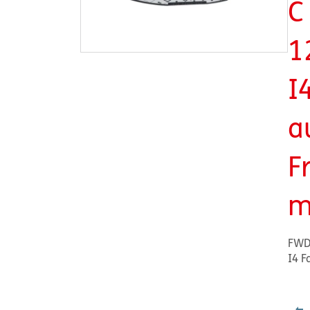
C
1
I
a
F
m
FWD
I4 F