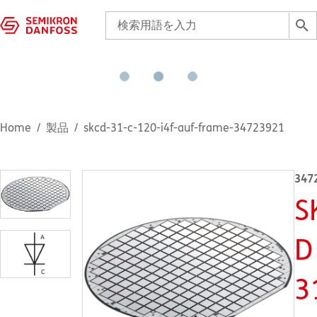
Home
製品
skcd-31-c-120-i4f-auf-frame-34723921
347
S
D
3