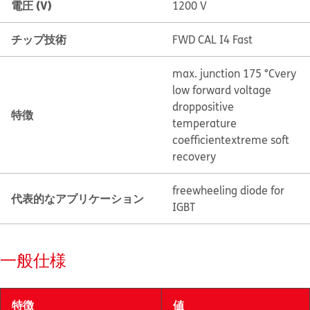
電圧 (V)
1200 V
チップ技術
FWD CAL I4 Fast
max. junction 175 °C
very
low forward voltage
drop
positive
特徴
temperature
coefficient
extreme soft
recovery
freewheeling diode for
代表的なアプリケーション
IGBT
一般仕様
特徴
値