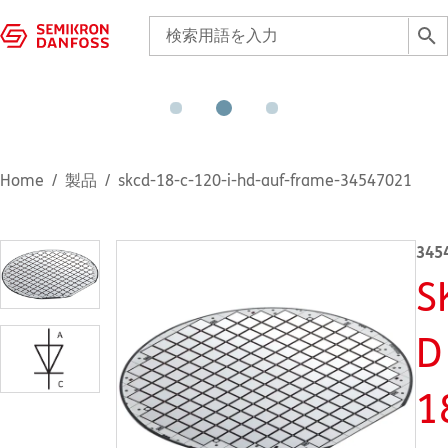
Home
製品
skcd-18-c-120-i-hd-auf-frame-34547021
345
S
D
1