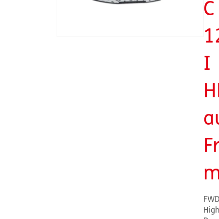
C
1
I
H
a
F
m
FWD
Hig