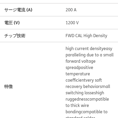
サージ電流 (A)
200 A
電圧 (V)
1200 V
チップ技術
FWD CAL High Density
high current density
easy
paralleling due to a small
forward voltage
spread
positive
temperature
coefficient
very soft
特徴
recovery behavior
small
switching losses
high
ruggedness
compatible
to thick wire
bonding
compatible to