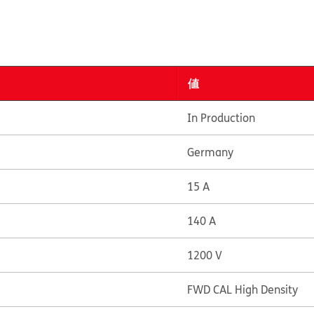
値
In Production
Germany
15 A
140 A
1200 V
FWD CAL High Density