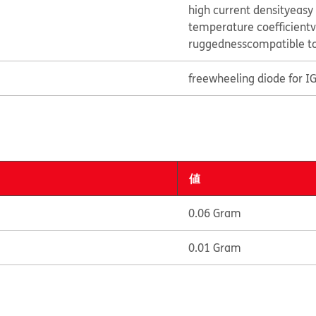
high current density
easy 
temperature coefficient
v
ruggedness
compatible to
freewheeling diode for I
値
0.06 Gram
0.01 Gram