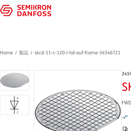
Home
製品
skcd-11-c-120-i-hd-auf-frame-34546721
345
S
FWD 