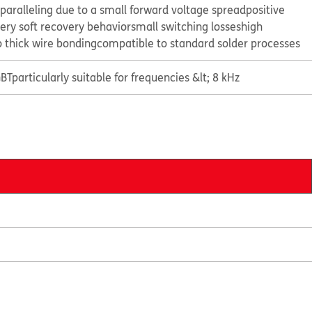
paralleling due to a small forward voltage spread
positive
ery soft recovery behavior
small switching losses
high
 thick wire bonding
compatible to standard solder processes
GBT
particularly suitable for frequencies &lt; 8 kHz