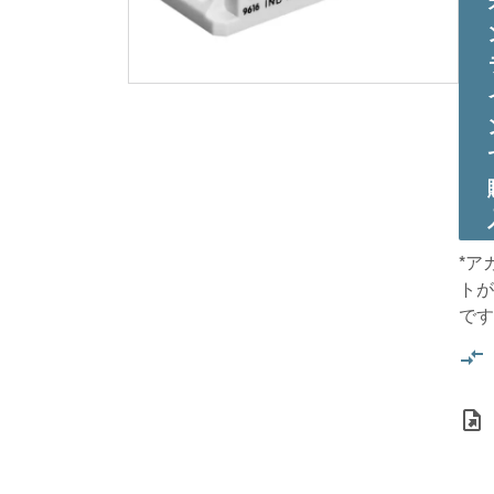
*ア
トが
です