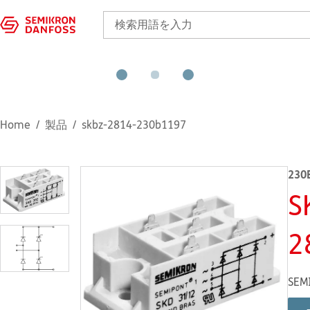
Home
製品
skbz-2814-230b1197
230
S
2
SEM