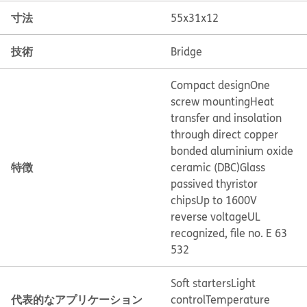
寸法
55x31x12
技術
Bridge
Compact design
One
screw mounting
Heat
transfer and insolation
through direct copper
bonded aluminium oxide
特徴
ceramic (DBC)
Glass
passived thyristor
chips
Up to 1600V
reverse voltage
UL
recognized, file no. E 63
532
Soft starters
Light
代表的なアプリケーション
control
Temperature