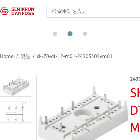
Home
製品
sk-70-dt-12-m01-24305403vm01
243
S
D
M