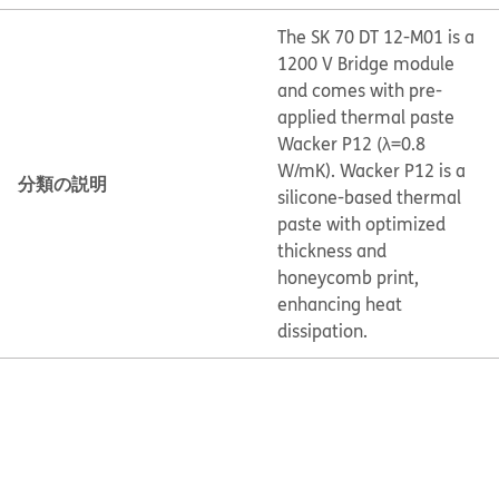
The SK 70 DT 12-M01 is a
1200 V Bridge module
and comes with pre-
applied thermal paste
Wacker P12 (λ=0.8
W/mK). Wacker P12 is a
分類の説明
silicone-based thermal
paste with optimized
thickness and
honeycomb print,
enhancing heat
dissipation.