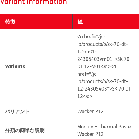
Variant information
特徴
値
<a href="/ja-
jp/products/p/sk-70-dt-
12-m01-
24305403vm01">SK 70
Variants
DT 12-M01</a>
<a
href="/ja-
jp/products/p/sk-70-dt-
12-24305403">SK 70 DT
12</a>
バリアント
Wacker P12
Module + Thermal Paste
分類の簡単な説明
Wacker P12