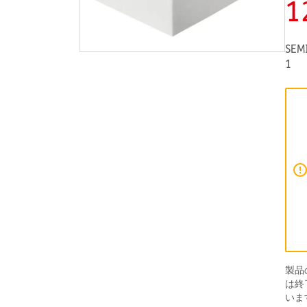
1
SEM
1
製品
は終
いま