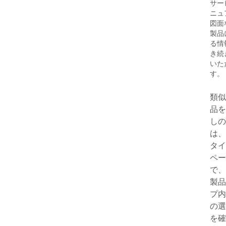
サー
ニュ
図面
製品
る情
き続
いた
す。
類似
品を
しの
は、
タイ
ペー
で、
製品
プ内
の選
を確