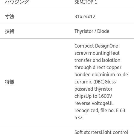
ハウジング
SEMITOP 1
寸法
31x24x12
技術
Thyristor / Diode
Compact Design
One
screw mounting
Heat
transfer and isolation
through direct copper
bonded aluminium oxide
特徴
ceramic (DBC)
Glass
passived thyristor
chips
Up to 1600V
reverse voltage
UL
recognized, file no. E 63
532
Soft starters
Light control