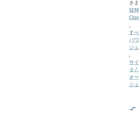
きま
SEM
Clas
,
すべ
パワ
ジュ
,
サイ
タ /
オー
ジュ