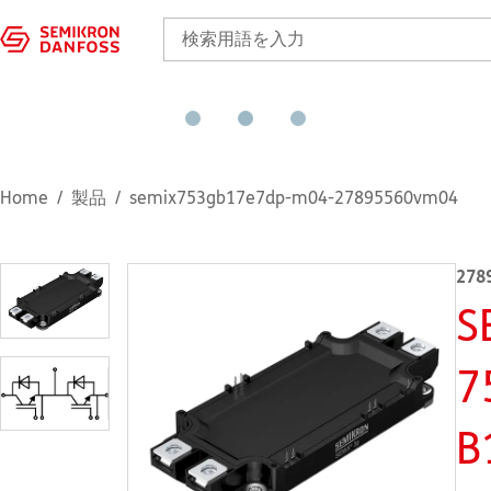
Home
製品
semix753gb17e7dp-m04-27895560vm04
278
S
7
B