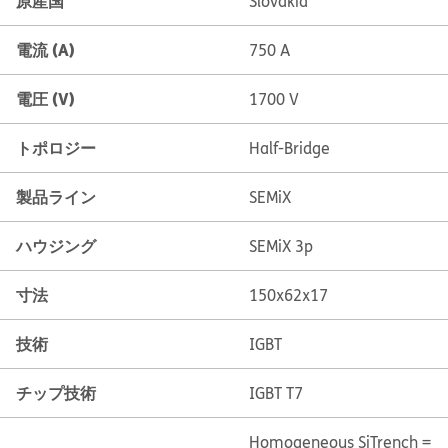
原産国
Slovakia
電流 (A)
750 A
電圧 (V)
1700 V
トポロジー
Half-Bridge
製品ライン
SEMiX
ハウジング
SEMiX 3p
寸法
150x62x17
技術
IGBT
チップ技術
IGBT T7
Homogeneous Si
Trench =