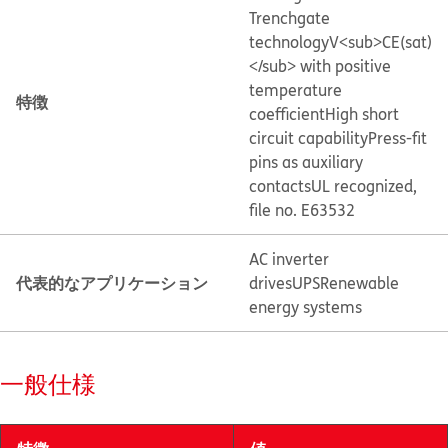
Trenchgate
technology
V<sub>CE(sat)
</sub> with positive
temperature
特徴
coefficient
High short
circuit capability
Press-fit
pins as auxiliary
contacts
UL recognized,
file no. E63532
AC inverter
代表的なアプリケーション
drives
UPS
Renewable
energy systems
一般仕様