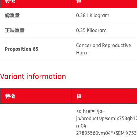
特徴
値
総重量
0.381 Kilogram
正味重量
0.35 Kilogram
Cancer and Reproductive
Proposition 65
Harm
Variant information
特徴
値
<a href="/ja-
jp/products/p/semix753gb1
m04-
27895560vm04">SEMiX753