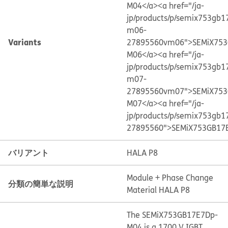
M04</a>
<a href="/ja-
jp/products/p/semix753gb1
m06-
Variants
27895560vm06">SEMiX753
M06</a>
<a href="/ja-
jp/products/p/semix753gb1
m07-
27895560vm07">SEMiX753
M07</a>
<a href="/ja-
jp/products/p/semix753gb1
27895560">SEMiX753GB17
バリアント
HALA P8
Module + Phase Change
分類の簡単な説明
Material HALA P8
The SEMiX753GB17E7Dp-
M04 is a 1700 V IGBT