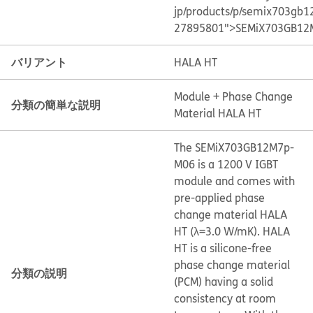
jp/products/p/semix703gb
27895801">SEMiX703GB12
バリアント
HALA HT
Module + Phase Change
分類の簡単な説明
Material HALA HT
The SEMiX703GB12M7p-
M06 is a 1200 V IGBT
module and comes with
pre-applied phase
change material HALA
HT (λ=3.0 W/mK). HALA
HT is a silicone-free
phase change material
分類の説明
(PCM) having a solid
consistency at room