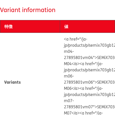
Variant information
特徴
値
<a href="/ja-
jp/products/p/semix703gb
m04-
27895801vm04">SEMiX703
M04</a>
<a href="/ja-
jp/products/p/semix703gb
m06-
Variants
27895801vm06">SEMiX703
M06</a>
<a href="/ja-
jp/products/p/semix703gb
m07-
27895801vm07">SEMiX703
M07</a>
<a href="/ja-