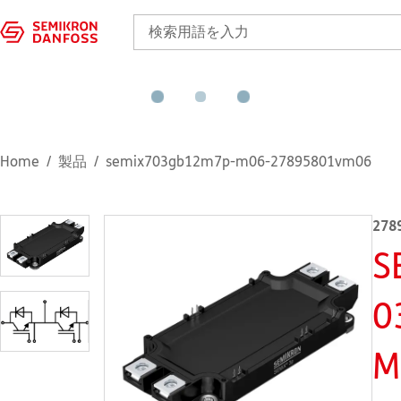
Home
製品
semix703gb12m7p-m06-27895801vm06
278
S
0
M