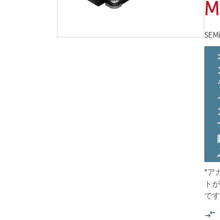
M
SEMi
*ア
トが
です