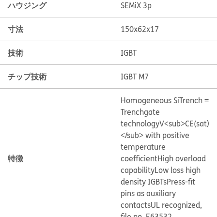
ハウジング
SEMiX 3p
寸法
150x62x17
技術
IGBT
チップ技術
IGBT M7
Homogeneous Si
Trench =
Trenchgate
technology
V<sub>CE(sat)
</sub> with positive
temperature
特徴
coefficient
High overload
capability
Low loss high
density IGBTs
Press-fit
pins as auxiliary
contacts
UL recognized,
file no. E63532