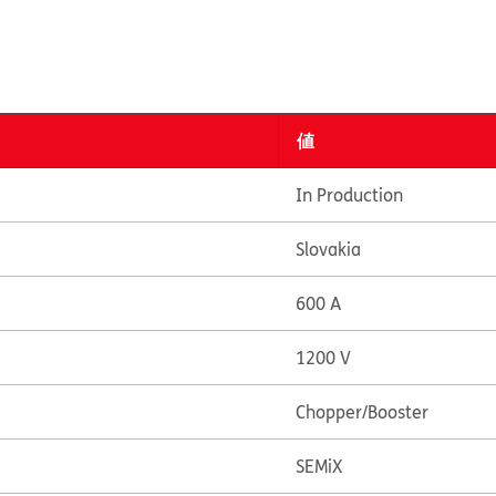
値
In Production
Slovakia
600 A
1200 V
Chopper/Booster
SEMiX