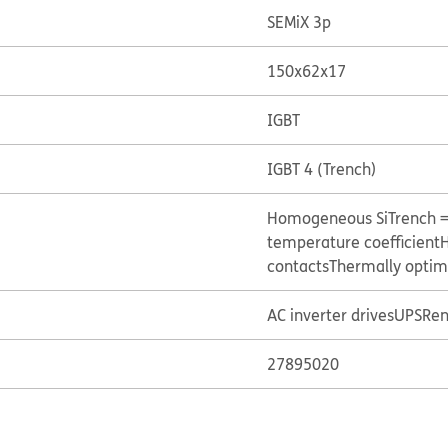
SEMiX 3p
150x62x17
IGBT
IGBT 4 (Trench)
Homogeneous Si
Trench 
temperature coefficient
H
contacts
Thermally optim
AC inverter drives
UPS
Ren
27895020