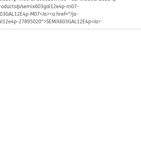
/products/p/semix603gal12e4p-m07-
03GAL12E4p-M07</a>
<a href="/ja-
gal12e4p-27895020">SEMiX603GAL12E4p</a>