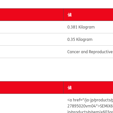
値
0.381 Kilogram
0.35 Kilogram
Cancer and Reproductiv
値
<a href="/ja-jp/product
27895020vm04">SEMiX6
jp/products/p/semix60