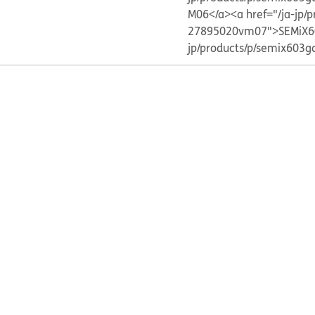
M06</a>
<a href="/ja-jp
27895020vm07">SEMiX6
jp/products/p/semix603