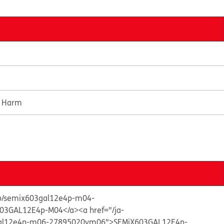
e Harm
s/p/semix603gal12e4p-m04-
03GAL12E4p-M04</a>
<a href="/ja-
3gal12e4p-m06-27895020vm06">SEMiX603GAL12E4p-