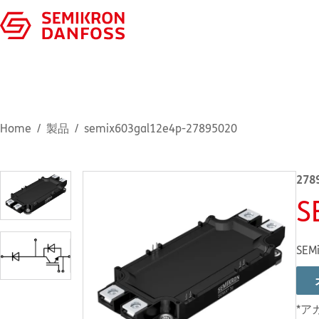
Home
製品
semix603gal12e4p-27895020
278
S
SEMi
*ア