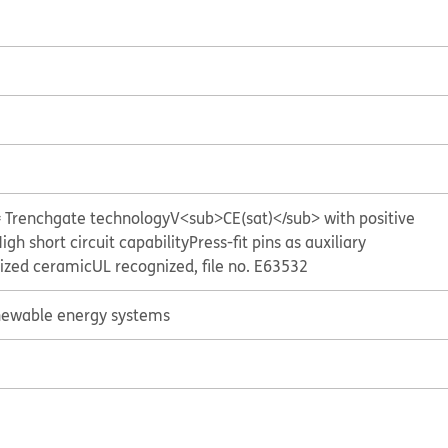
= Trenchgate technology
V<sub>CE(sat)</sub> with positive
igh short circuit capability
Press-fit pins as auxiliary
ized ceramic
UL recognized, file no. E63532
ewable energy systems