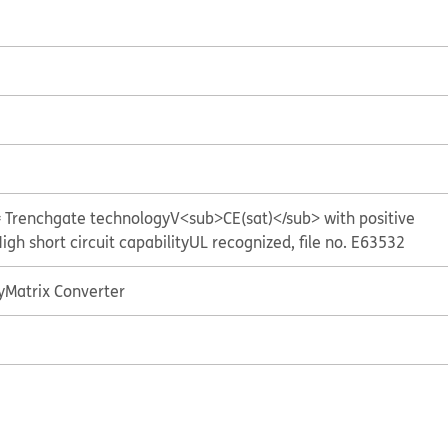
= Trenchgate technology
V<sub>CE(sat)</sub> with positive
igh short circuit capability
UL recognized, file no. E63532
y
Matrix Converter