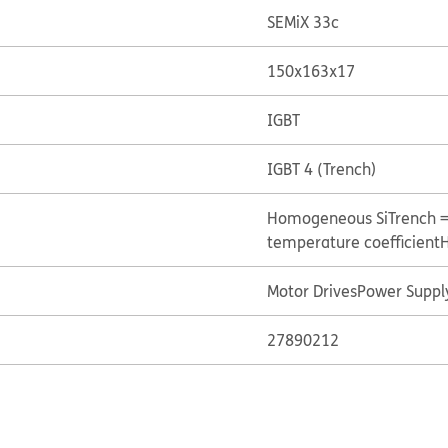
SEMiX 33c
150x163x17
IGBT
IGBT 4 (Trench)
Homogeneous Si
Trench 
temperature coefficient
H
Motor Drives
Power Suppl
27890212