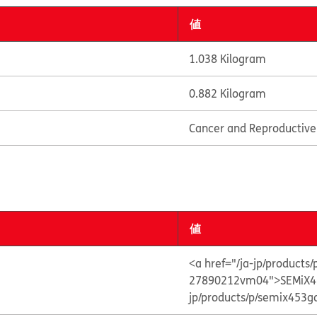
値
1.038 Kilogram
0.882 Kilogram
Cancer and Reproductiv
値
<a href="/ja-jp/product
27890212vm04">SEMiX4
jp/products/p/semix45