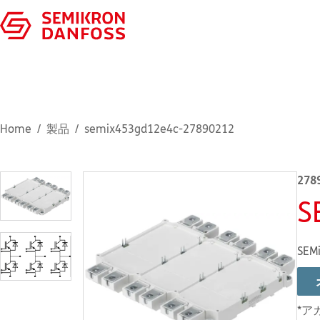
Home
製品
semix453gd12e4c-27890212
278
S
SEMi
*ア