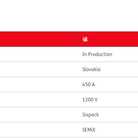
値
In Production
Slovakia
450 A
1200 V
Sixpack
SEMiX