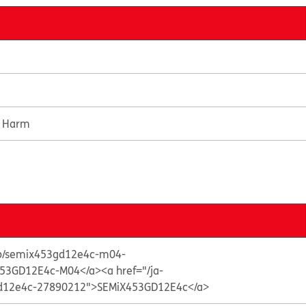
e Harm
s/p/semix453gd12e4c-m04-
53GD12E4c-M04</a>
<a href="/ja-
3gd12e4c-27890212">SEMiX453GD12E4c</a>