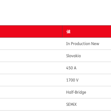
値
In Production New
Slovakia
450 A
1700 V
Half-Bridge
SEMiX