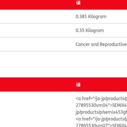
値
0.381 Kilogram
0.35 Kilogram
Cancer and Reproductiv
値
<a href="/ja-jp/product
27895530vm04">SEMiX4
jp/products/p/semix45
<a href="/ja-jp/product
27895530vm07">SEMiX4