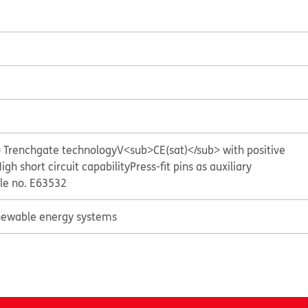
= Trenchgate technology
V<sub>CE(sat)</sub> with positive
igh short circuit capability
Press-fit pins as auxiliary
ile no. E63532
ewable energy systems