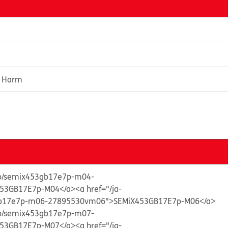
e Harm
s/p/semix453gb17e7p-m04-
53GB17E7p-M04</a>
<a href="/ja-
3gb17e7p-m06-27895530vm06">SEMiX453GB17E7p-M06</a>
s/p/semix453gb17e7p-m07-
53GB17E7p-M07</a>
<a href="/ja-