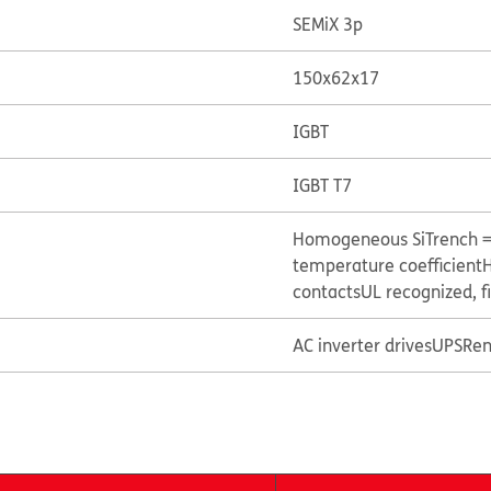
SEMiX 3p
150x62x17
IGBT
IGBT T7
Homogeneous Si
Trench 
temperature coefficient
H
contacts
UL recognized, f
AC inverter drives
UPS
Ren