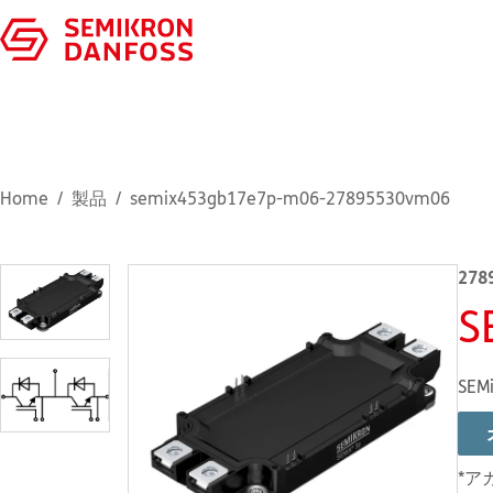
Home
製品
semix453gb17e7p-m06-27895530vm06
278
S
SEMi
*ア