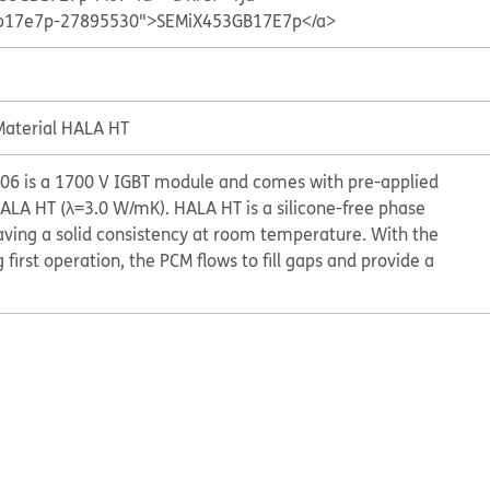
3gb17e7p-27895530">SEMiX453GB17E7p</a>
aterial HALA HT
 is a 1700 V IGBT module and comes with pre-applied
LA HT (λ=3.0 W/mK). HALA HT is a silicone-free phase
ving a solid consistency at room temperature. With the
 first operation, the PCM flows to fill gaps and provide a