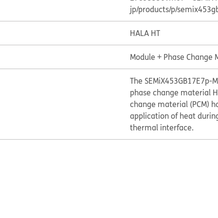
jp/products/p/semix45
HALA HT
Module + Phase Change M
The SEMiX453GB17E7p-M06
phase change material HA
change material (PCM) ha
application of heat during
thermal interface.