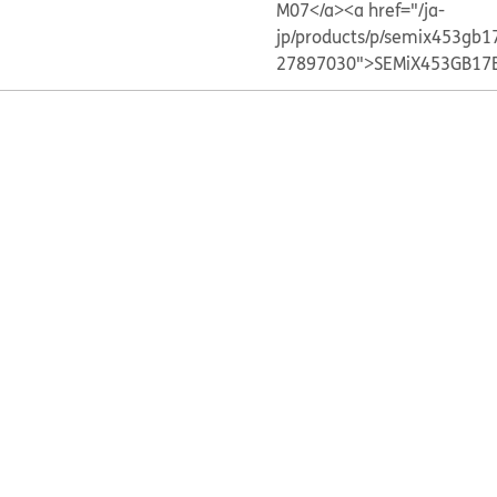
M07</a>
<a href="/ja-
jp/products/p/semix453gb1
27897030">SEMiX453GB17E