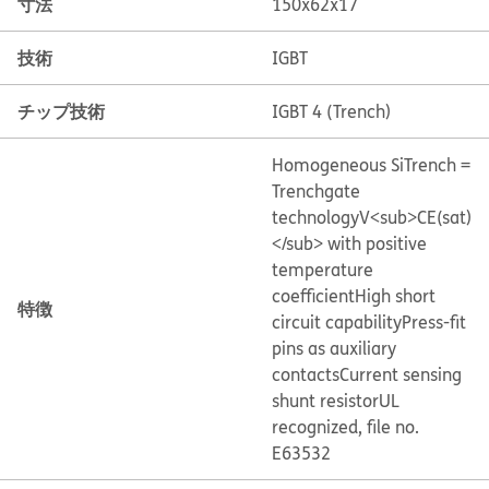
寸法
150x62x17
技術
IGBT
チップ技術
IGBT 4 (Trench)
Homogeneous Si
Trench =
Trenchgate
technology
V<sub>CE(sat)
</sub> with positive
temperature
coefficient
High short
特徴
circuit capability
Press-fit
pins as auxiliary
contacts
Current sensing
shunt resistor
UL
recognized, file no.
E63532