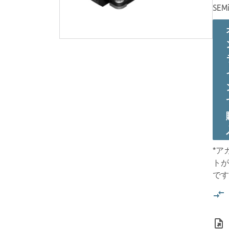
SEMi
*ア
トが
です