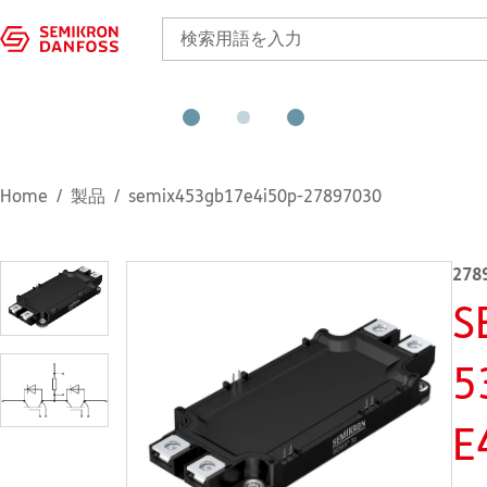
Home
製品
semix453gb17e4i50p-27897030
278
S
5
E