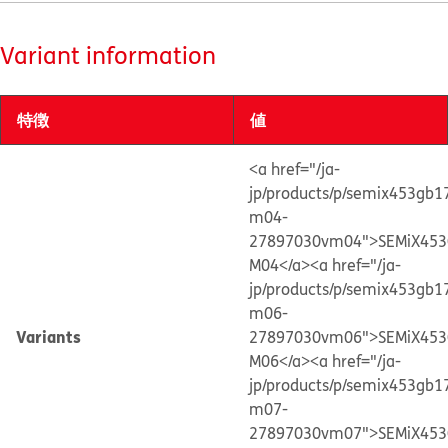
Variant information
特徴
値
<a href="/ja-
jp/products/p/semix453gb1
m04-
27897030vm04">SEMiX453
M04</a>
<a href="/ja-
jp/products/p/semix453gb1
m06-
Variants
27897030vm06">SEMiX453
M06</a>
<a href="/ja-
jp/products/p/semix453gb1
m07-
27897030vm07">SEMiX453