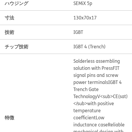
ハウジング
SEMiX 5p
寸法
130x70x17
技術
IGBT
チップ技術
IGBT 4 (Trench)
Solderless assembling
solution with PressFIT
signal pins and screw
power terminals
IGBT 4
Trench Gate
Technology
V<sub>CE(sat)
</sub>with positive
temperature
特徴
coefficient
Low
inductance case
Reliable
mechanical design with