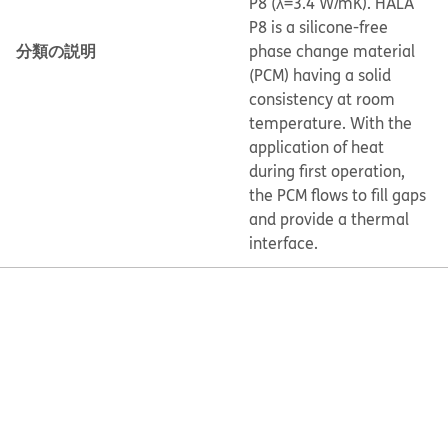
P8 (λ=3.4 W/mK). HALA
P8 is a silicone-free
分類の説明
phase change material
(PCM) having a solid
consistency at room
temperature. With the
application of heat
during first operation,
the PCM flows to fill gaps
and provide a thermal
interface.