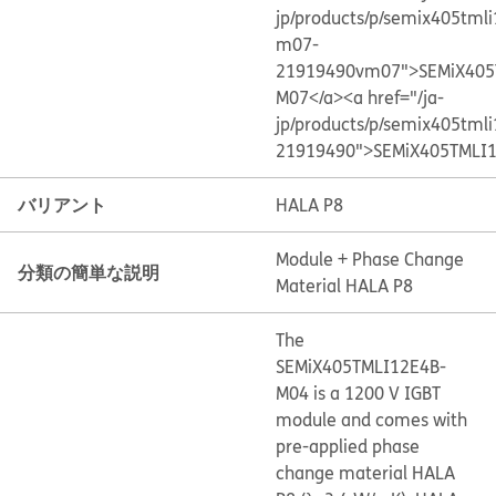
jp/products/p/semix405tml
m07-
21919490vm07">SEMiX405
M07</a>
<a href="/ja-
jp/products/p/semix405tml
21919490">SEMiX405TMLI1
バリアント
HALA P8
Module + Phase Change
分類の簡単な説明
Material HALA P8
The
SEMiX405TMLI12E4B-
M04 is a 1200 V IGBT
module and comes with
pre-applied phase
change material HALA