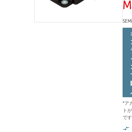
M
SEMi
*ア
トが
です