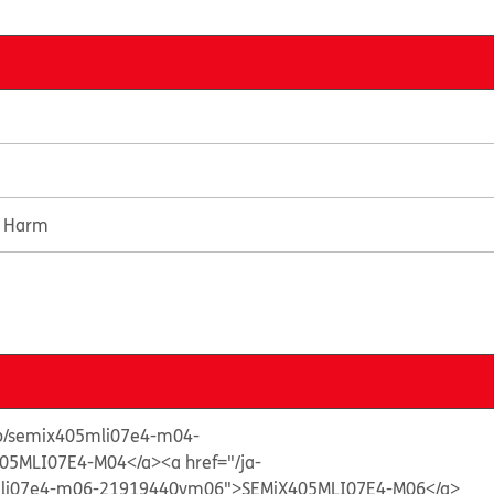
e Harm
s/p/semix405mli07e4-m04-
05MLI07E4-M04</a>
<a href="/ja-
5mli07e4-m06-21919440vm06">SEMiX405MLI07E4-M06</a>