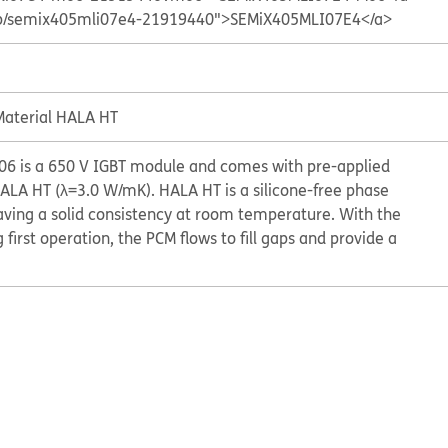
ts/p/semix405mli07e4-21919440">SEMiX405MLI07E4</a>
aterial HALA HT
 is a 650 V IGBT module and comes with pre-applied
LA HT (λ=3.0 W/mK). HALA HT is a silicone-free phase
ving a solid consistency at room temperature. With the
 first operation, the PCM flows to fill gaps and provide a