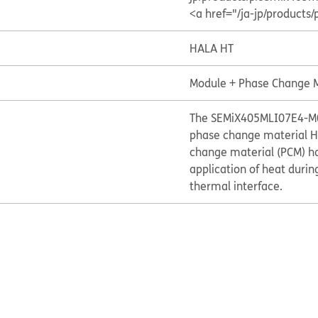
<a href="/ja-jp/produc
HALA HT
Module + Phase Change M
The SEMiX405MLI07E4-M06
phase change material HA
change material (PCM) ha
application of heat during
thermal interface.