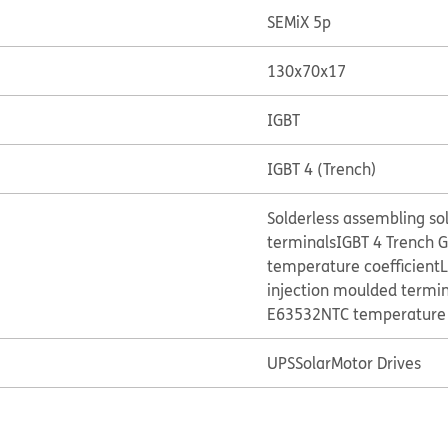
SEMiX 5p
130x70x17
IGBT
IGBT 4 (Trench)
Solderless assembling so
terminals
IGBT 4 Trench 
temperature coefficient
L
injection moulded termin
E63532
NTC temperature 
UPS
Solar
Motor Drives