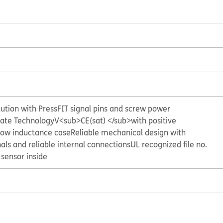
lution with PressFIT signal pins and screw power
Gate Technology
V<sub>CE(sat) </sub>with positive
ow inductance case
Reliable mechanical design with
als and reliable internal connections
UL recognized file no.
sensor inside