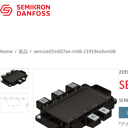
Home
製品
semix405mli07e4-m06-21919440vm06
219
S
SEMi
*ア