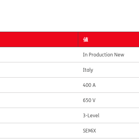
値
In Production New
Italy
400 A
650 V
3-Level
SEMiX