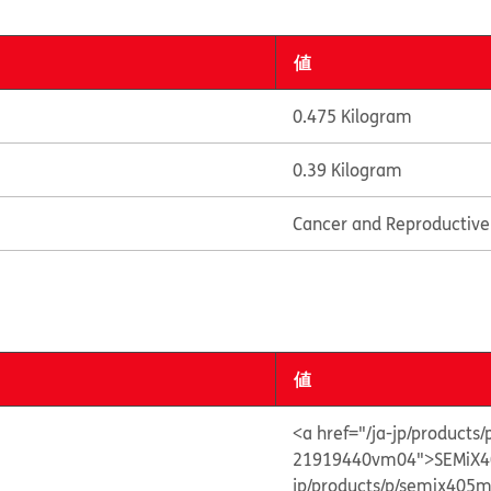
値
0.475 Kilogram
0.39 Kilogram
Cancer and Reproductiv
値
<a href="/ja-jp/product
21919440vm04">SEMiX4
jp/products/p/semix40