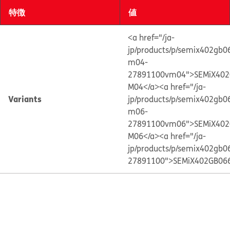
特徴
値
<a href="/ja-
jp/products/p/semix402gb0
m04-
27891100vm04">SEMiX402
M04</a>
<a href="/ja-
Variants
jp/products/p/semix402gb0
m06-
27891100vm06">SEMiX402
M06</a>
<a href="/ja-
jp/products/p/semix402gb0
27891100">SEMiX402GB06