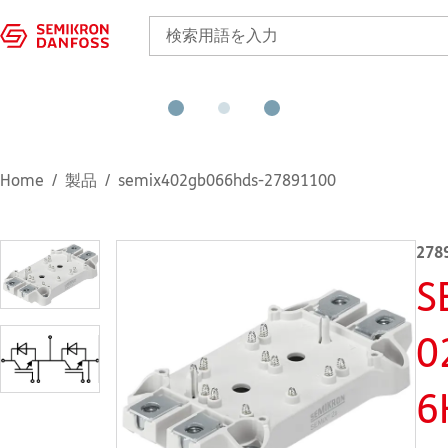
Home
製品
semix402gb066hds-27891100
278
S
0
6