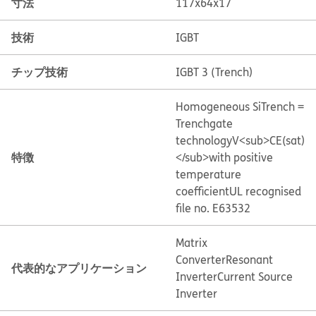
寸法
117x64x17
技術
IGBT
チップ技術
IGBT 3 (Trench)
Homogeneous Si
Trench =
Trenchgate
technology
V<sub>CE(sat)
特徴
</sub>with positive
temperature
coefficient
UL recognised
file no. E63532
Matrix
Converter
Resonant
代表的なアプリケーション
Inverter
Current Source
Inverter