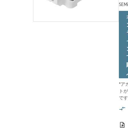
SEMi
*ア
トが
です