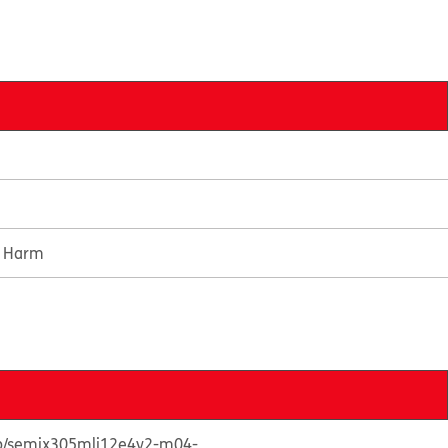
e Harm
s/p/semix305mli12e4v2-m04-