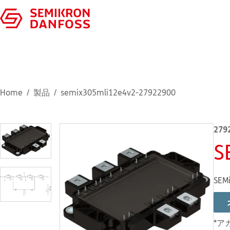
Home
製品
semix305mli12e4v2-27922900
279
S
SEMi
*ア