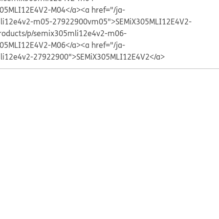
05MLI12E4V2-M04</a>
<a href="/ja-
5mli12e4v2-m05-27922900vm05">SEMiX305MLI12E4V2-
/products/p/semix305mli12e4v2-m06-
05MLI12E4V2-M06</a>
<a href="/ja-
mli12e4v2-27922900">SEMiX305MLI12E4V2</a>