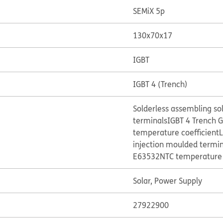
SEMiX 5p
130x70x17
IGBT
IGBT 4 (Trench)
Solderless assembling so
terminals
IGBT 4 Trench 
temperature coefficient
L
injection moulded termin
E63532
NTC temperature 
Solar, Power Supply
27922900