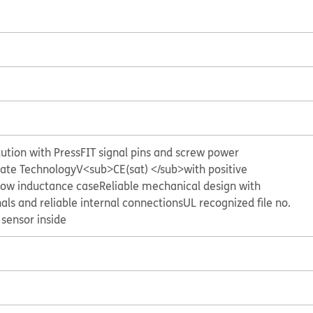
lution with PressFIT signal pins and screw power
Gate Technology
V<sub>CE(sat) </sub>with positive
ow inductance case
Reliable mechanical design with
als and reliable internal connections
UL recognized file no.
sensor inside