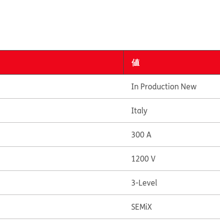
値
In Production New
Italy
300 A
1200 V
3-Level
SEMiX