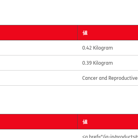
値
0.42 Kilogram
0.39 Kilogram
Cancer and Reproductiv
値
<a href="/ja-jp/product