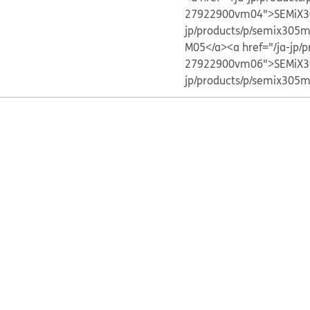
27922900vm04">SEMiX3
jp/products/p/semix30
M05</a>
<a href="/ja-jp
27922900vm06">SEMiX3
jp/products/p/semix305