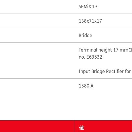
SEMiX 13
138x71x17
Bridge
Terminal height 17 mm
C
no. E63532
Input Bridge Rectifier fo
1380 A
値