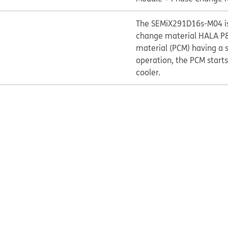
The SEMiX291D16s-M04 is
change material HALA P8 
material (PCM) having a s
operation, the PCM starts
cooler.