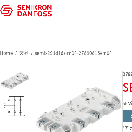
Home
製品
semix291d16s-m04-27890816vm04
278
S
SEMi
*ア