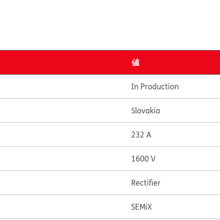
値
In Production
Slovakia
232 A
1600 V
Rectifier
SEMiX