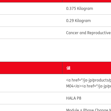
0.375 Kilogram
0.29 Kilogram
Cancer and Reproductiv
値
<a href="/ja-jp/produc
M04</a>
<a href="/ja-jp
HALA P8
Module + Phase Change M