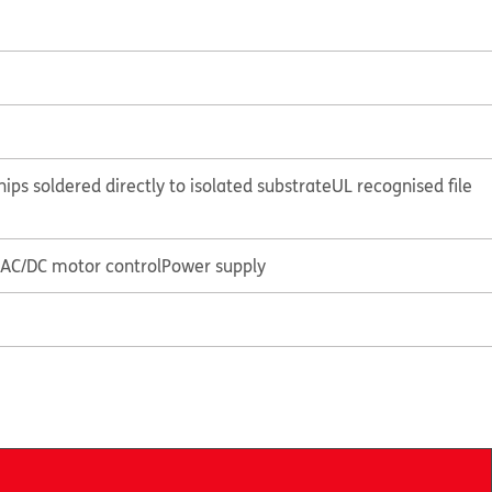
hips soldered directly to isolated substrate
UL recognised file
r AC/DC motor control
Power supply