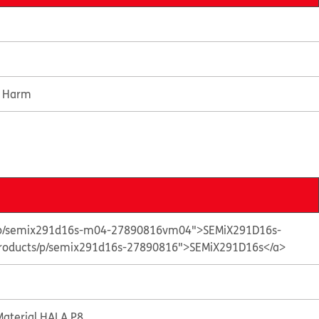
e Harm
ts/p/semix291d16s-m04-27890816vm04">SEMiX291D16s-
/products/p/semix291d16s-27890816">SEMiX291D16s</a>
aterial HALA P8